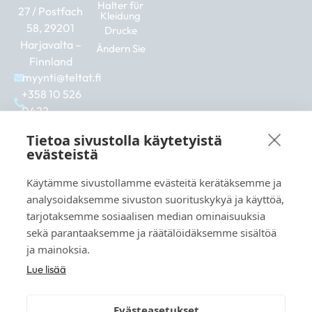
Halter für
27 / Postfach
Kleidung
58, 29201
Drucke
Harjavalta –
Ändern Sie
Finnland
myynti@teltat.fi
+358 10 526
0422
F
I
L
a
n
i
Tietoa sivustolla käytetyistä
c
s
n
evästeistä
e
t
k
b
a
e
Käytämme sivustollamme evästeitä kerätäksemme ja
Siehe auch:
o
g
d
analysoidaksemme sivuston suorituskykyä ja käyttöä,
markkina.net
o
r
i
tarjotaksemme sosiaalisen median ominaisuuksia
k
a
n
grillikeskus.fi
sekä parantaaksemme ja räätälöidäksemme sisältöä
m
vaunukeskus.fi
ja mainoksia.
Lue lisää
Evästeasetukset