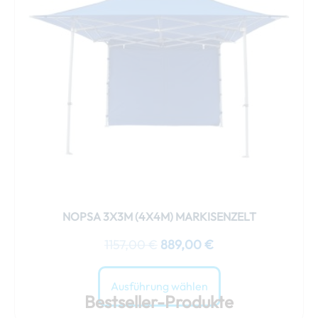
Varianten
auf.
Die
Optionen
können
auf
der
Produktseite
gewählt
werden
NOPSA 3X3M (4X4M) MARKISENZELT
1157,00
€
889,00
€
Ausführung wählen
Bestseller-Produkte