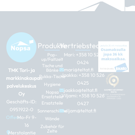
Produkte
Vertriebsteam
Mari:
+358 10 526
Pop-
up/Faltzelt
0424
Tische und
mari@teltat.fi
TMK Tori- ja
Bänke
Jaakko:
+358 10 526
Pukka-Tische
markkinakaupan
0425
Hygiene
palvelukeskus
jaakko@teltat.fi
Nopsa
Oy
Viljami:
+358 10 526
Ersatzteile
Geschäfts-ID:
Ersatzteile
0427
0951922-0
viljam@teltat.fi
Sonnenschirme
Offen:
Mo-Fr 9-
Wände
16
Zubehör für
Zelte
Merstolantie