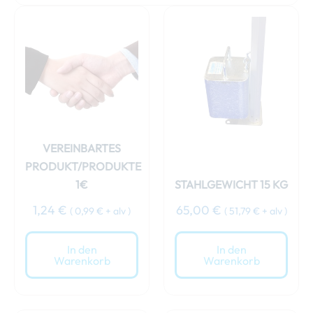
VEREINBARTES
PRODUKT/PRODUKTE
1€
STAHLGEWICHT 15 KG
1,24
€
65,00
€
(
0,99
€
+ alv )
(
51,79
€
+ alv )
In den
In den
Warenkorb
Warenkorb