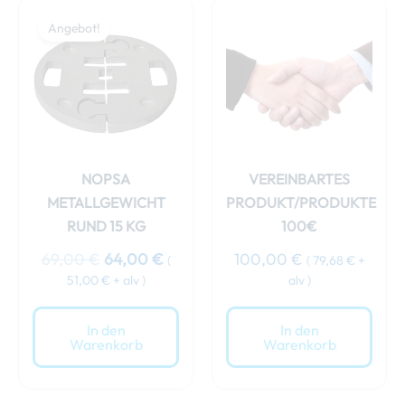
Ursprünglicher
Aktueller
Preis
Preis
Angebot!
war:
ist:
69,00 €
64,00 €.
NOPSA
VEREINBARTES
METALLGEWICHT
PRODUKT/PRODUKTE
RUND 15 KG
100€
69,00
€
64,00
€
100,00
€
(
(
79,68
€
+
51,00
€
+ alv )
alv )
In den
In den
Warenkorb
Warenkorb