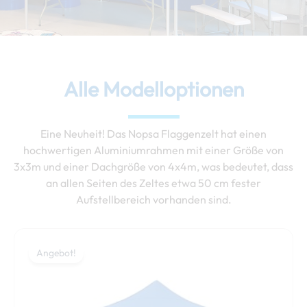
Alle Modelloptionen
Eine Neuheit! Das Nopsa Flaggenzelt hat einen
hochwertigen Aluminiumrahmen mit einer Größe von
3x3m und einer Dachgröße von 4x4m, was bedeutet, dass
an allen Seiten des Zeltes etwa 50 cm fester
Aufstellbereich vorhanden sind.
Ursprünglicher
Aktueller
Dieses
Preis
Preis
Angebot!
Produkt
war:
ist:
weist
1157,00 €
889,00 €.
mehrere