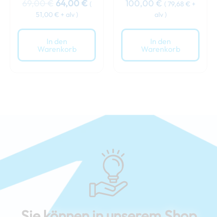
69,00
€
64,00
€
100,00
€
(
(
79,68
€
+
51,00
€
+ alv )
alv )
In den
In den
Warenkorb
Warenkorb
Sie können in unserem Shop