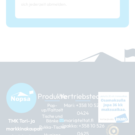
sich jederzeit abmelden.
Produkte
Vertriebsteam
Mari:
+358 10 526
Pop-
up/Faltzelt
0424
Tische und
mari@teltat.fi
TMK Tori- ja
Bänke
Jaakko:
+358 10 526
Pukka-Tische
markkinakaupan
0425
Hygiene