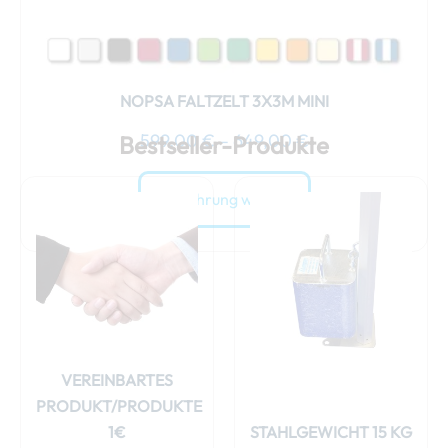
gewählt
werden
NOPSA FALTZELT 3X3M MINI
599,00
€
–
649,00
€
Bestseller-Produkte
Ausführung wählen
VEREINBARTES
PRODUKT/PRODUKTE
1€
STAHLGEWICHT 15 KG