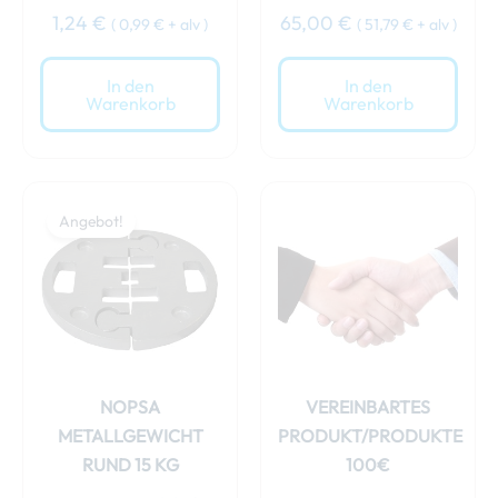
1,24
€
65,00
€
(
0,99
€
+ alv )
(
51,79
€
+ alv )
In den
In den
Warenkorb
Warenkorb
Ursprünglicher
Aktueller
Preis
Preis
Angebot!
war:
ist:
69,00 €
64,00 €.
NOPSA
VEREINBARTES
METALLGEWICHT
PRODUKT/PRODUKTE
RUND 15 KG
100€