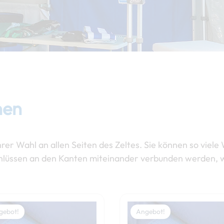
nen
 Wahl an allen Seiten des Zeltes. Sie können so viele
hlüssen an den Kanten miteinander verbunden werden, w
Preisspanne:
Dieses
179,00 €
gebot!
Angebot!
Produkt
bis