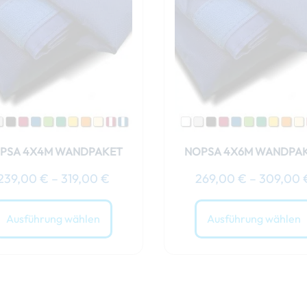
bis
weist
319,00 €
mehrere
Varianten
auf.
Die
Optionen
können
auf
der
PSA 4X4M WANDPAKET
NOPSA 4X6M WANDPA
Produktseite
239,00
€
–
319,00
€
269,00
€
–
309,00
gewählt
werden
Ausführung wählen
Ausführung wählen