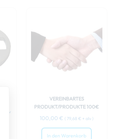
er
€.
HT
VEREINBARTES
PRODUKT/PRODUKTE 100€
€
+ alv
100,00
€
(
79,68
€
+ alv )
In den Warenkorb