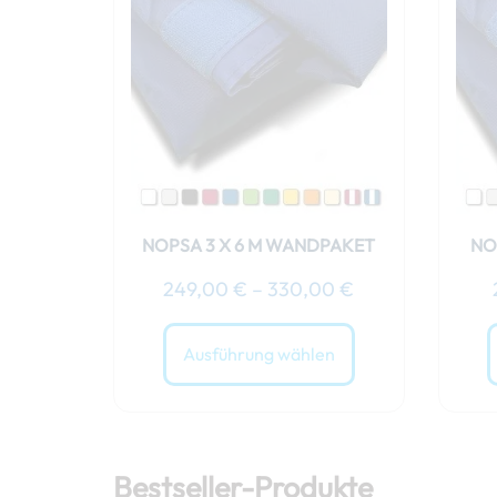
bis
weist
330,00 €
mehrere
Varianten
auf.
Die
Optionen
können
auf
der
NOPSA 3 X 6 M WANDPAKET
NO
Produktseite
249,00
€
–
330,00
€
gewählt
werden
Ausführung wählen
Bestseller-Produkte