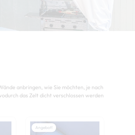
 Wände anbringen, wie Sie möchten, je nach
odurch das Zelt dicht verschlossen werden
Preisspanne:
Preisspanne:
Dieses
Dieses
189,00 €
209,00 €
Angebot!
Produkt
Produkt
bis
bis