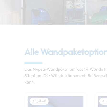
Alle Wandpaketoptio
Das Nopsa-Wandpaket umfasst 4 Wände Ihrer
Situation. Die Wände können mit Reißversc
kann.
Preisspanne:
Dieses
149,00 €
Angebot!
An
Produkt
bis