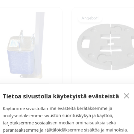
Ursprünglicher
Aktuell
Preis
Preis
Angebot!
war:
ist:
69,00 €
64,00 
NOPSA METALLGEWIC
Tietoa sivustolla käytetyistä evästeistä
RUND 15 KG
STAHLGEWICHT 15 KG
69,00
€
64,00
€
(
51,00
Käytämme sivustollamme evästeitä kerätäksemme ja
65,00
€
(
51,79
€
+ alv )
)
analysoidaksemme sivuston suorituskykyä ja käyttöä,
tarjotaksemme sosiaalisen median ominaisuuksia sekä
parantaaksemme ja räätälöidäksemme sisältöä ja mainoksia.
In den Warenkorb
In den Warenkorb