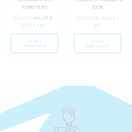
RUND 15 KG
100€
69,00
€
64,00
€
100,00
€
(
(
79,68
€
+
51,00
€
+ alv )
alv )
In den
In den
Warenkorb
Warenkorb