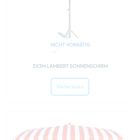
NICHT VORRÄTIG
3X3M LAMBERT SONNENSCHIRM
Weiterlesen
Dieses
Produkt
weist
mehrere