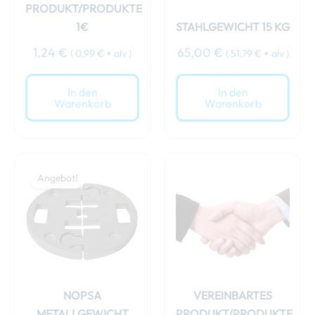
PRODUKT/PRODUKTE
1€
STAHLGEWICHT 15 KG
1,24
€
65,00
€
(
0,99
€
+ alv )
(
51,79
€
+ alv )
In den
In den
Warenkorb
Warenkorb
Ursprünglicher
Aktueller
Preis
Preis
Angebot!
war:
ist:
69,00 €
64,00 €.
NOPSA
VEREINBARTES
METALLGEWICHT
PRODUKT/PRODUKTE