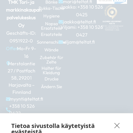
mari@teltat.fi
TMK Tori- ja
Bänke
Jaakko:
+358 10 526
Pukka-Tische
markkinakaupan
0425
Hygiene
palvelukeskus
jaakko@teltat.fi
Nopsa
Oy
Viljami:
+358 10 526
Ersatzteile
Geschäfts-ID:
Ersatzteile
0427
0951922-0
viljam@teltat.fi
Sonnenschirme
Offen:
Mo-Fr 9-
Wände
16
Zubehör für
Zelte
Merstolantie
Halter für
27 / Postfach
Kleidung
58, 29201
Drucke
Harjavalta –
Ändern Sie
Finnland
myynti@teltat.fi
+358 10 526
0422
F
I
L
a
n
i
Tietoa sivustolla käytetyistä
c
s
n
evästeistä