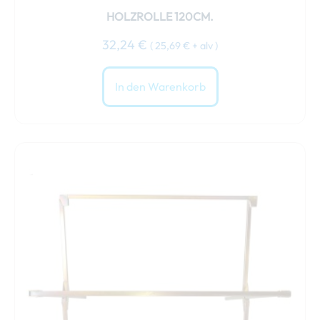
HOLZROLLE 120CM.
32,24
€
(
25,69
€
+ alv )
In den Warenkorb