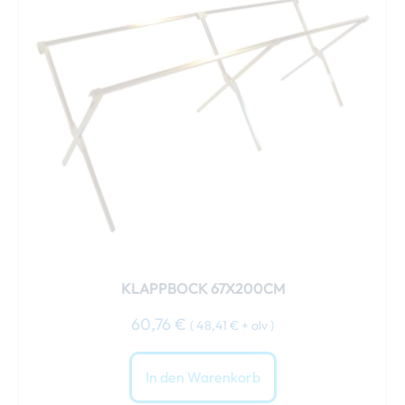
KLAPPBOCK 67X200CM
60,76
€
(
48,41
€
+ alv )
In den Warenkorb