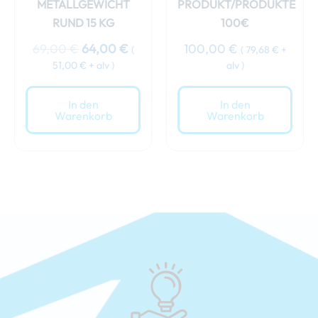
METALLGEWICHT
PRODUKT/PRODUKTE
RUND 15 KG
100€
69,00
€
64,00
€
100,00
€
(
(
79,68
€
+
51,00
€
+ alv )
alv )
In den
In den
Warenkorb
Warenkorb