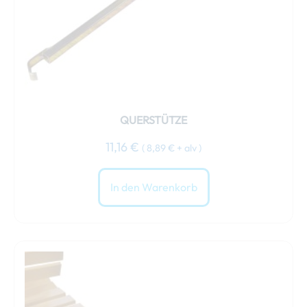
QUERSTÜTZE
11,16
€
(
8,89
€
+ alv )
In den Warenkorb