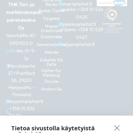
mari@teltat.fi
TMK Tori- ja
Bänke
Jaakko:
+358 10 526
Pukka-Tische
markkinakaupan
0425
Hygiene
palvelukeskus
jaakko@teltat.fi
Nopsa
Oy
Viljami:
+358 10 526
Ersatzteile
Geschäfts-ID:
Ersatzteile
0427
0951922-0
viljam@teltat.fi
Sonnenschirme
Offen:
Mo-Fr 9-
Wände
16
Zubehör für
Zelte
Merstolantie
Halter für
27 / Postfach
Kleidung
58, 29201
Drucke
Harjavalta –
Ändern Sie
Finnland
myynti@teltat.fi
+358 10 526
0422
F
I
L
a
n
i
Tietoa sivustolla käytetyistä