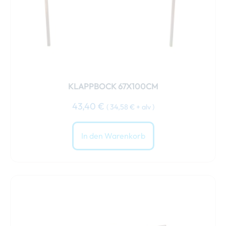
KLAPPBOCK 67X100CM
43,40
€
(
34,58
€
+ alv )
In den Warenkorb