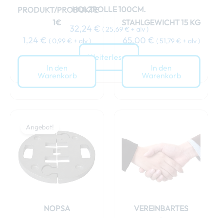
HOLZROLLE 100CM.
PRODUKT/PRODUKTE
1€
STAHLGEWICHT 15 KG
32,24
€
(
25,69
€
+ alv )
1,24
€
65,00
€
(
0,99
€
+ alv )
(
51,79
€
+ alv )
Weiterlesen
In den
In den
Warenkorb
Warenkorb
Ursprünglicher
Aktueller
Preis
Preis
Angebot!
war:
ist:
69,00 €
64,00 €.
NOPSA
VEREINBARTES