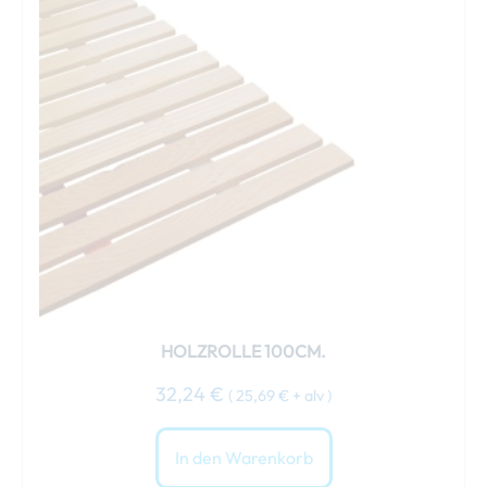
HOLZROLLE 100CM.
32,24
€
(
25,69
€
+ alv )
In den Warenkorb