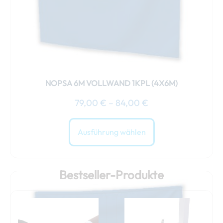
der
Produktseite
gewählt
werden
NOPSA 6M VOLLWAND 1KPL (4X6M)
79,00
€
–
84,00
€
Ausführung wählen
Bestseller-Produkte
Dieses
Produkt
weist
mehrere