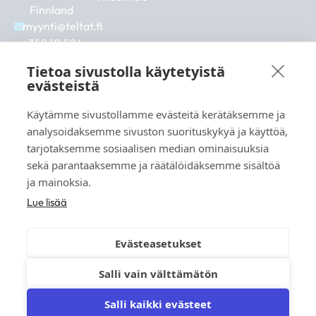
Finnland
myynti@teltat.fi
+358 10 526
0422
Tietoa sivustolla käytetyistä
F
I
L
evästeistä
a
n
i
c
s
n
Käytämme sivustollamme evästeitä kerätäksemme ja
e
t
k
b
a
e
analysoidaksemme sivuston suorituskykyä ja käyttöä,
Siehe auch:
o
g
d
tarjotaksemme sosiaalisen median ominaisuuksia
markkina.net
o
r
i
sekä parantaaksemme ja räätälöidäksemme sisältöä
k
a
n
grillikeskus.fi
ja mainoksia.
m
vaunukeskus.fi
Lue lisää
Evästeasetukset
Salli vain välttämätön
© 2026 teltat.fi – TMK Tori- ja markkinakaupan
palvelukeskus Oy.
Salli kaikki evästeet