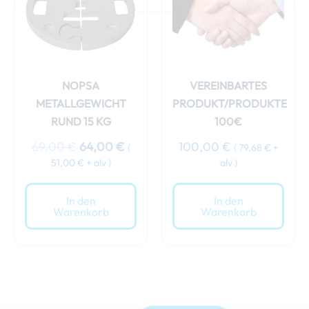
NOPSA
VEREINBARTES
METALLGEWICHT
PRODUKT/PRODUKTE
RUND 15 KG
100€
69,00
€
64,00
€
100,00
€
(
(
79,68
€
+
51,00
€
+ alv )
alv )
In den
In den
Warenkorb
Warenkorb