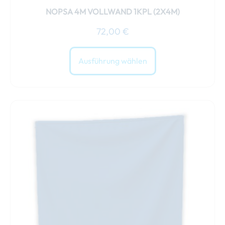
NOPSA 4M VOLLWAND 1KPL (2X4M)
72,00
€
Ausführung wählen
Dieses
Produkt
weist
mehrere
Varianten
auf.
Die
Optionen
können
auf