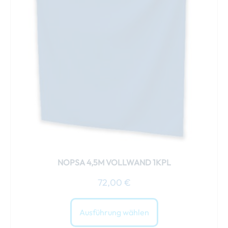
Varianten
auf.
Die
Optionen
können
auf
der
Produktseite
gewählt
werden
NOPSA 4,5M VOLLWAND 1KPL
72,00
€
Ausführung wählen