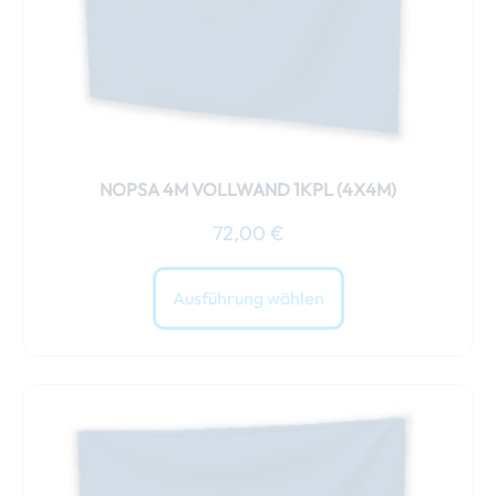
der
Produktseite
gewählt
werden
NOPSA 4M VOLLWAND 1KPL (4X4M)
72,00
€
Ausführung wählen
Dieses
Produkt
weist
mehrere