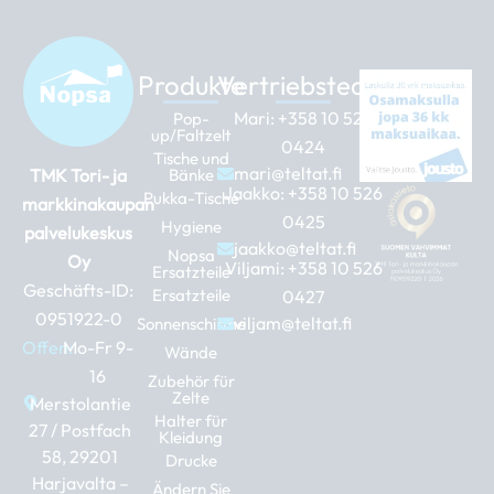
Produkte
Vertriebsteam
Mari:
+358 10 526
Pop-
up/Faltzelt
0424
Tische und
mari@teltat.fi
TMK Tori- ja
Bänke
Jaakko:
+358 10 526
Pukka-Tische
markkinakaupan
0425
Hygiene
palvelukeskus
jaakko@teltat.fi
Nopsa
Oy
Viljami:
+358 10 526
Ersatzteile
Geschäfts-ID:
Ersatzteile
0427
0951922-0
viljam@teltat.fi
Sonnenschirme
Offen:
Mo-Fr 9-
Wände
16
Zubehör für
Zelte
Merstolantie
Halter für
27 / Postfach
Kleidung
58, 29201
Drucke
Harjavalta –
Ändern Sie