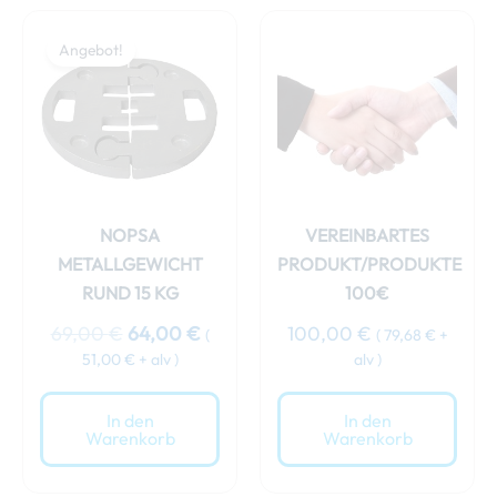
Ursprünglicher
Aktueller
Preis
Preis
Angebot!
war:
ist:
69,00 €
64,00 €.
NOPSA
VEREINBARTES
METALLGEWICHT
PRODUKT/PRODUKTE
RUND 15 KG
100€
69,00
€
64,00
€
100,00
€
(
(
79,68
€
+
51,00
€
+ alv )
alv )
In den
In den
Warenkorb
Warenkorb