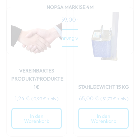
NOPSA MARKISE 4M
159,00
€
Ausführung wählen
VEREINBARTES
PRODUKT/PRODUKTE
1€
STAHLGEWICHT 15 KG
1,24
€
65,00
€
(
0,99
€
+ alv )
(
51,79
€
+ alv )
In den
In den
Warenkorb
Warenkorb