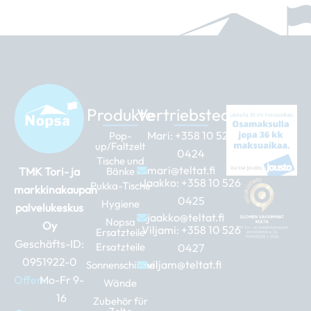
Produkte
Vertriebsteam
Mari:
+358 10 526
Pop-
up/Faltzelt
0424
Tische und
mari@teltat.fi
TMK Tori- ja
Bänke
Jaakko:
+358 10 526
Pukka-Tische
markkinakaupan
0425
Hygiene
palvelukeskus
jaakko@teltat.fi
Nopsa
Oy
Viljami:
+358 10 526
Ersatzteile
Geschäfts-ID:
Ersatzteile
0427
0951922-0
viljam@teltat.fi
Sonnenschirme
Offen:
Mo-Fr 9-
Wände
16
Zubehör für