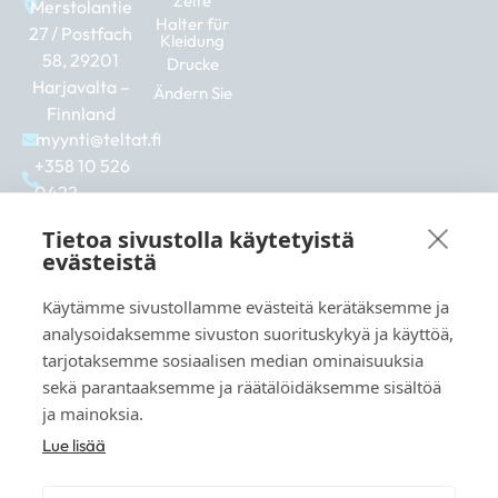
Zelte
Merstolantie
Halter für
27 / Postfach
Kleidung
58, 29201
Drucke
Harjavalta –
Ändern Sie
Finnland
myynti@teltat.fi
+358 10 526
0422
F
I
L
a
n
i
Tietoa sivustolla käytetyistä
c
s
n
evästeistä
e
t
k
b
a
e
Käytämme sivustollamme evästeitä kerätäksemme ja
Siehe auch:
o
g
d
analysoidaksemme sivuston suorituskykyä ja käyttöä,
markkina.net
o
r
i
tarjotaksemme sosiaalisen median ominaisuuksia
k
a
n
grillikeskus.fi
sekä parantaaksemme ja räätälöidäksemme sisältöä
m
vaunukeskus.fi
ja mainoksia.
Lue lisää