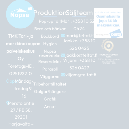
Produktion
Säljteam
Mari:
+358 10 526
Pop-up tält
0424
Bord och bänkar
mari@teltat.fi
TMK Tori- ja
Bockbord
Jaakko:
+358 10
markkinakaupan
Hygien
526 0425
palvelukeskus
Nopsa
jaakko@teltat.fi
reservdelar
Oy
Viljami:
+358 10
Reservdelar
Företags-ID:
526 0427
Parasoll
0951922-0
viljam@teltat.fi
Väggarna
Öppet:
Måndag-
Tillbehör till tältet
fredag 9-
Galgar/hängare
16
Grafik
Merstolantie
Annat
27 / PB 58,
29201
Harjavalta –