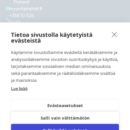
Finland
myynti@teltat.fi
+358 10 526
0422
F
I
L
a
n
i
Tietoa sivustolla käytetyistä
c
s
n
evästeistä
e
t
k
b
a
e
Käytämme sivustollamme evästeitä kerätäksemme ja
Se även:
o
g
d
analysoidaksemme sivuston suorituskykyä ja käyttöä,
markkina.net
o
r
i
tarjotaksemme sosiaalisen median ominaisuuksia
k
a
n
grillikeskus.fi
sekä parantaaksemme ja räätälöidäksemme sisältöä
m
vaunukeskus.fi
ja mainoksia.
Lue lisää
Evästeasetukset
© 2026 teltat.fi – TMK Tori- ja markkinakaupan
Salli vain välttämätön
palvelukeskus Oy.
Instruktioner och