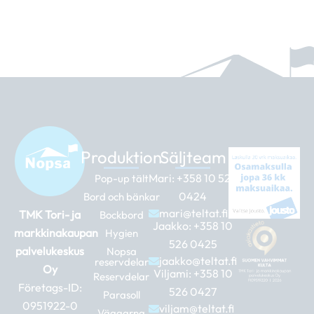
Produktion
Säljteam
Mari:
+358 10 526
Pop-up tält
0424
Bord och bänkar
mari@teltat.fi
TMK Tori- ja
Bockbord
Jaakko:
+358 10
markkinakaupan
Hygien
526 0425
palvelukeskus
Nopsa
jaakko@teltat.fi
reservdelar
Oy
Viljami:
+358 10
Reservdelar
Företags-ID:
526 0427
Parasoll
0951922-0
viljam@teltat.fi
Väggarna