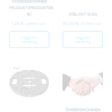
ÖVERENSKOMMEN
PRODUKT/PRODUKTER
€1
STÅLVIKT 15 KG
1,24
€
65,00
€
(
0,99
€
+ alv )
(
51,79
€
+ alv )
Lägg till i
Lägg till i
varukorg
varukorg
Det
Det
ursprungliga
nuvarande
Rea!
priset
priset
var:
är:
69,00 €.
64,00 €.
ÖVERENSKOMMEN