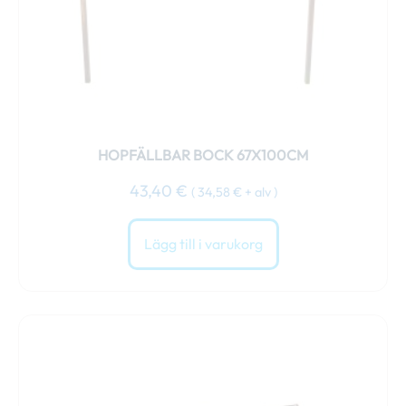
HOPFÄLLBAR BOCK 67X100CM
43,40
€
(
34,58
€
+ alv )
Lägg till i varukorg