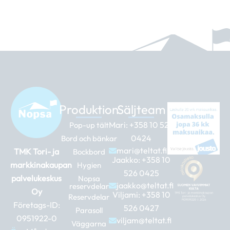
Produktion
Säljteam
Mari:
+358 10 526
Pop-up tält
0424
Bord och bänkar
mari@teltat.fi
TMK Tori- ja
Bockbord
Jaakko:
+358 10
markkinakaupan
Hygien
526 0425
palvelukeskus
Nopsa
jaakko@teltat.fi
reservdelar
Oy
Viljami:
+358 10
Reservdelar
Företags-ID:
526 0427
Parasoll
0951922-0
viljam@teltat.fi
Väggarna