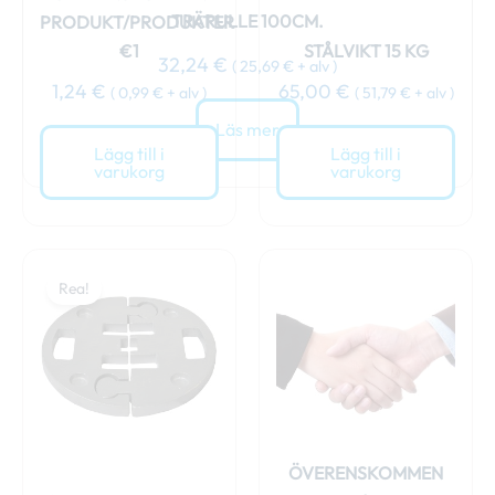
TRÄRULLE 100CM.
PRODUKT/PRODUKTER
€1
STÅLVIKT 15 KG
32,24
€
(
25,69
€
+ alv )
1,24
€
65,00
€
(
0,99
€
+ alv )
(
51,79
€
+ alv )
Läs mer
Lägg till i
Lägg till i
varukorg
varukorg
Det
Det
ursprungliga
nuvarande
Rea!
priset
priset
var:
är:
69,00 €.
64,00 €.
ÖVERENSKOMMEN