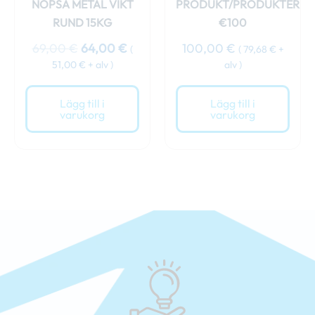
NOPSA METAL VIKT
PRODUKT/PRODUKTER
RUND 15KG
€100
69,00
€
64,00
€
100,00
€
(
(
79,68
€
+
51,00
€
+ alv )
alv )
Lägg till i
Lägg till i
varukorg
varukorg