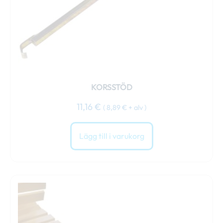
KORSSTÖD
11,16
€
(
8,89
€
+ alv )
Lägg till i varukorg