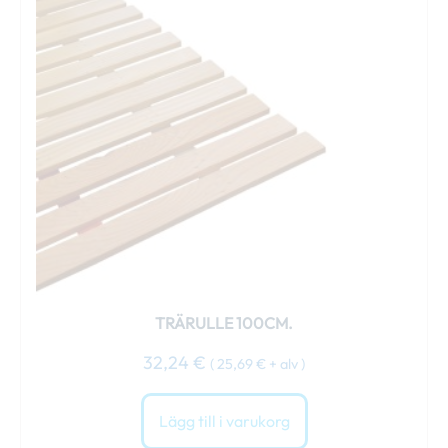
TRÄRULLE 100CM.
32,24
€
(
25,69
€
+ alv )
Lägg till i varukorg