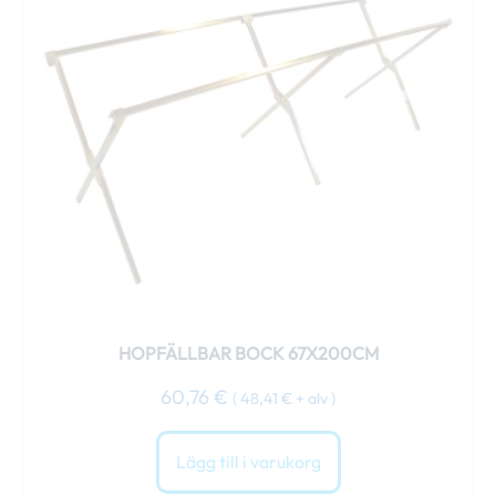
HOPFÄLLBAR BOCK 67X200CM
60,76
€
(
48,41
€
+ alv )
Lägg till i varukorg