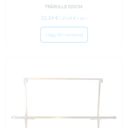
TRÄRULLE 120CM.
32,24
€
(
25,69
€
+ alv )
Lägg till i varukorg