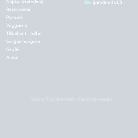
Nopsa reservdelar
viljam@teltat.fi
Reservdelar
Parasoll
Väggarna
Tillbehör till tältet
Galgar/hängare
Grafik
Annat