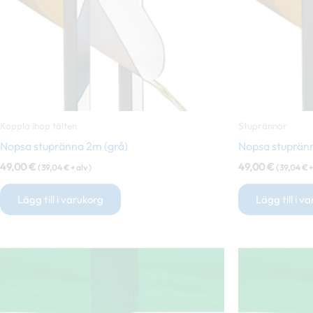
Koppla ihop tälten
Stuprännor
Nopsa stupränna 2m (grå)
Nopsa stupränn
49,00
€
49,00
€
(
39,04
€
+ alv )
(
39,04
€
+
Lägg till i varukorg
Lägg till i v