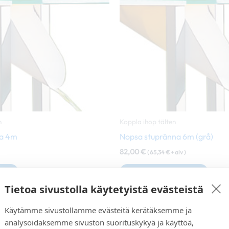
flera
varianter.
De
olika
alternativen
kan
väljas
på
produktsidan
n
Koppla ihop tälten
na 4m
Nopsa stupränna 6m (grå)
82,00
€
(
65,34
€
+ alv )
iv
Lägg till i varukorg
Tietoa sivustolla käytetyistä evästeistä
Käytämme sivustollamme evästeitä kerätäksemme ja
analysoidaksemme sivuston suorituskykyä ja käyttöä,