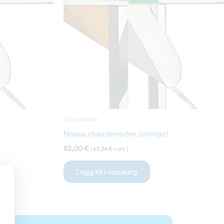
Stuprännor
Nopsa stupränna 6m (orange)
82,00
€
(
65,34
€
+ alv )
Lägg till i varukorg