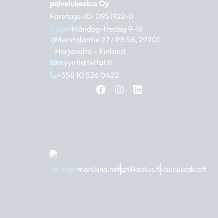
palvelukeskus Oy
Företags-ID: 0951922-0
Öppet:
Måndag-fredag 9-16
Merstolantie 27 / PB 58, 29201
Harjavalta – Finland
myynti@teltat.fi
+358 10 526 0422
F
I
L
a
n
i
c
s
n
e
t
k
b
a
e
o
g
d
o
r
i
k
a
n
m
Se även:
markkina.net
grillikeskus.fi
vaunukeskus.fi