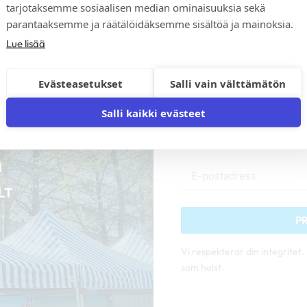
tarjotaksemme sosiaalisen median ominaisuuksia sekä
parantaaksemme ja räätälöidäksemme sisältöä ja mainoksia.
Lue lisää
Evästeasetukset
Salli vain välttämätön
Prenumerera på v
Salli kaikki evästeet
rabatter på våra
P
Vi respekterar din integritet
som helst.