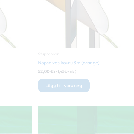
Stuprännor
Nopsa vesikouru 3m (orange)
52,00
€
(
41,43
€
+ alv )
Lägg till i varukorg