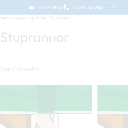
Hoppa
myynti@teltat.fi
+358 10 526 0422
till
Hem
/
Koppla ihop tälten
/ Stuprännor
innehåll
BUTIK
VÅ
Stuprännor
Visar alla 8 resultat