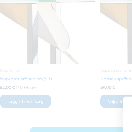
Stuprännor
Koppla ihop tälte
Nopsa stupränna 3m (vit)
Nopsa suprän
52,00
€
59,00
€
(
41,43
€
+ alv )
Lägg till i varukorg
Välj alternat