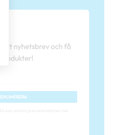
årt nyhetsbrev och få
 produkter!
RENUMERERA
. Du kan avsluta prenumerationen när