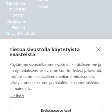
Merstolantie
Annat
27 / PB 58,
29201
Harjavalta –
Finland
myynti@teltat.fi
+358 10 526
0422
Tietoa sivustolla käytetyistä
F
I
L
evästeistä
a
n
i
c
s
n
Käytämme sivustollamme evästeitä kerätäksemme ja
e
t
k
b
a
e
analysoidaksemme sivuston suorituskykyä ja käyttöä,
Se även:
o
g
d
tarjotaksemme sosiaalisen median ominaisuuksia
markkina.net
o
r
i
sekä parantaaksemme ja räätälöidäksemme sisältöä
k
a
n
grillikeskus.fi
ja mainoksia.
m
vaunukeskus.fi
Lue lisää
Evästeasetukset