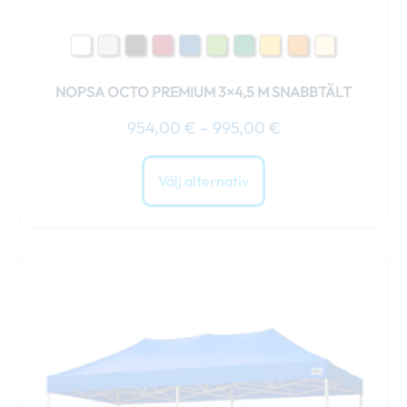
produktsidan
NOPSA OCTO PREMIUM 3×4,5 M SNABBTÄLT
954,00
€
–
995,00
€
Välj alternativ
Prisintervall:
Den
1280,00 €
här
till
produkten
1335,00 €
har
flera
varianter.
De