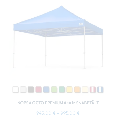
945,00 €
här
till
produkten
995,00 €
har
flera
varianter.
De
olika
alternativen
kan
väljas
på
produktsidan
NOPSA OCTO PREMIUM 4×4 M SNABBTÄLT
945,00
€
–
995,00
€