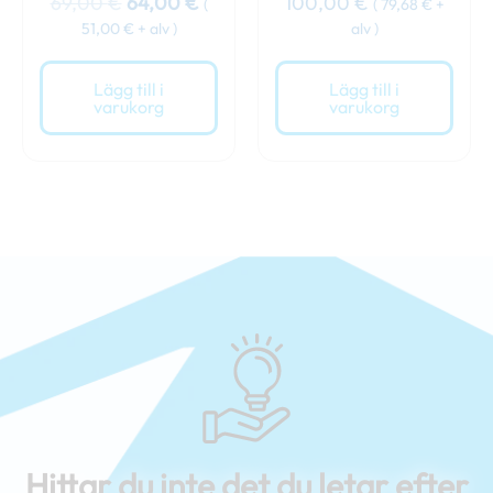
69,00
€
64,00
€
100,00
€
(
(
79,68
€
+
51,00
€
+ alv )
alv )
Lägg till i
Lägg till i
varukorg
varukorg
Hittar du inte det du letar efter