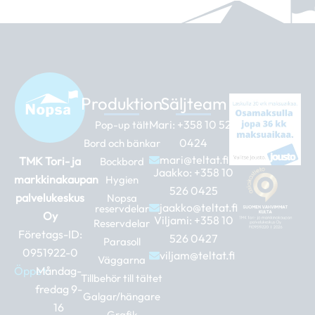
Produktion
Säljteam
Mari:
+358 10 526
Pop-up tält
0424
Bord och bänkar
mari@teltat.fi
TMK Tori- ja
Bockbord
Jaakko:
+358 10
markkinakaupan
Hygien
526 0425
palvelukeskus
Nopsa
jaakko@teltat.fi
reservdelar
Oy
Viljami:
+358 10
Reservdelar
Företags-ID:
526 0427
Parasoll
0951922-0
viljam@teltat.fi
Väggarna
Öppet:
Måndag-
Tillbehör till tältet
fredag 9-
Galgar/hängare
16
Grafik