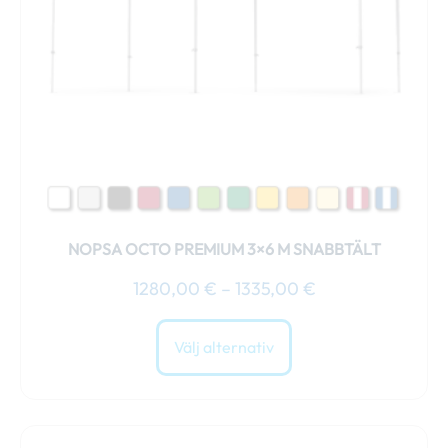
olika
alternativen
kan
väljas
på
produktsidan
NOPSA OCTO PREMIUM 3×6 M SNABBTÄLT
1280,00
€
–
1335,00
€
Välj alternativ
Prisintervall:
Den