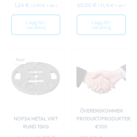
1,24
€
65,00
€
(
0,99
€
+ alv )
(
51,79
€
+ alv )
Lägg till i
Lägg till i
varukorg
varukorg
Det
Det
ursprungliga
nuvarande
Rea!
priset
priset
var:
är:
69,00 €.
64,00 €.
ÖVERENSKOMMEN
NOPSA METAL VIKT
PRODUKT/PRODUKTER
RUND 15KG
€100