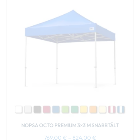
769,00 €
här
till
produkten
824,00 €
har
flera
varianter.
De
olika
alternativen
kan
väljas
på
produktsidan
NOPSA OCTO PREMIUM 3×3 M SNABBTÄLT
769,00
€
–
824,00
€