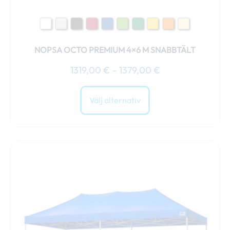
produktsidan
NOPSA OCTO PREMIUM 4×6 M SNABBTÄLT
1319,00
€
–
1379,00
€
Välj alternativ
Prisintervall:
Den
1469,00 €
här
till
produkten
1524,00 €
har
flera
varianter.
De