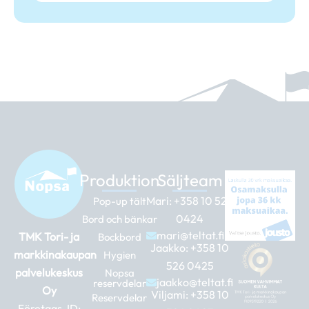
Produktion
Säljteam
Mari:
+358 10 526
Pop-up tält
0424
Bord och bänkar
mari@teltat.fi
TMK Tori- ja
Bockbord
Jaakko:
+358 10
markkinakaupan
Hygien
526 0425
palvelukeskus
Nopsa
jaakko@teltat.fi
reservdelar
Oy
Viljami:
+358 10
Reservdelar
Företags-ID: