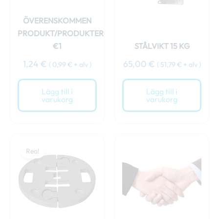
ÖVERENSKOMMEN
PRODUKT/PRODUKTER
€1
STÅLVIKT 15 KG
1,24
€
65,00
€
(
0,99
€
+ alv )
(
51,79
€
+ alv )
Lägg till i
Lägg till i
varukorg
varukorg
Det
Det
ursprungliga
nuvarande
Rea!
priset
priset
var:
är:
69,00 €.
64,00 €.