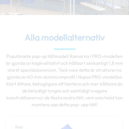
Alla modellalternativ
Populäraste pop-up tältmodell Ramarna i PRO-modellen
är gjorda av högkvalitativt och hållbart sexkantigt 1,8 mm
starkt specialaluminium. Tack vare detta är strukturerna
gjorda av 40 mm aluminiumprofil i Nopsa PRO-modellen
klart lättare, behagligare att hantera och mer hållbara än
de betydligt tyngre och samtidigt svagare
konstruktionerna i de flesta andra tält: vem som helst kan
montera upp detta pop- upp tält!
Prisintervall:
Den
549,00 €
Rea!
här