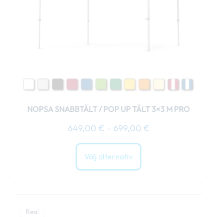
olika
alternativen
kan
väljas
på
produktsidan
NOPSA SNABBTÄLT / POP UP TÄLT 3×3 M PRO
649,00
€
–
699,00
€
Välj alternativ
Prisintervall:
Den
799,00 €
Rea!
här