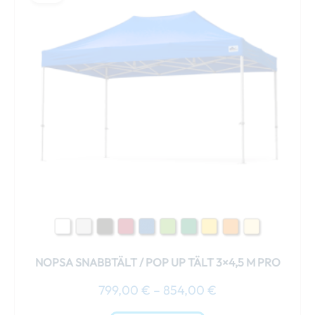
till
produkten
854,00 €
har
flera
varianter.
De
olika
alternativen
kan
väljas
på
produktsidan
NOPSA SNABBTÄLT / POP UP TÄLT 3×4,5 M PRO
799,00
€
–
854,00
€