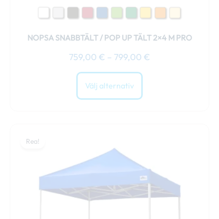
NOPSA SNABBTÄLT / POP UP TÄLT 2×4 M PRO
759,00
€
–
799,00
€
Välj alternativ
Prisintervall:
Den
649,00 €
Rea!
här
till
produkten
699,00 €
har
flera
varianter.
De