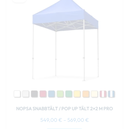
till
produkten
569,00 €
har
flera
varianter.
De
olika
alternativen
kan
väljas
på
produktsidan
NOPSA SNABBTÄLT / POP UP TÄLT 2×2 M PRO
549,00
€
–
569,00
€