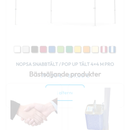
alternativen
kan
väljas
på
produktsidan
NOPSA SNABBTÄLT / POP UP TÄLT 4×4 M PRO
Bästsäljande produkter
799,00
€
–
859,00
€
Välj alternativ