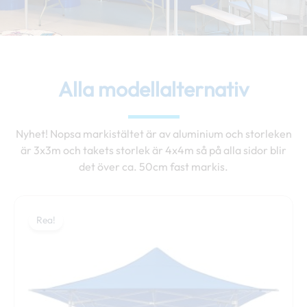
Alla modellalternativ
Nyhet! Nopsa markistältet är av aluminium och storleken
är 3x3m och takets storlek är 4x4m så på alla sidor blir
det över ca. 50cm fast markis.
Det
Det
Den
ursprungliga
nuvarande
Rea!
här
priset
priset
produkten
var:
är:
har
1157,00 €.
889,00 €.
flera
varianter.