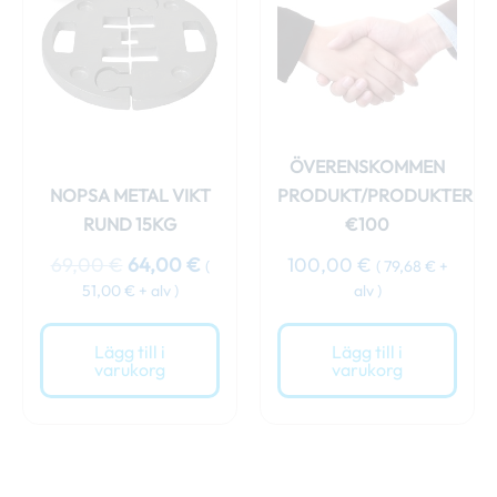
priset
priset
var:
är:
69,00 €.
64,00 €.
ÖVERENSKOMMEN
NOPSA METAL VIKT
PRODUKT/PRODUKTER
RUND 15KG
€100
69,00
€
64,00
€
100,00
€
(
(
79,68
€
+
51,00
€
+ alv )
alv )
Lägg till i
Lägg till i
varukorg
varukorg