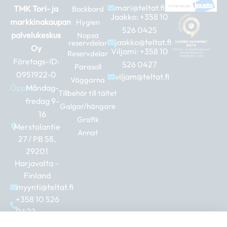
mari@teltat.fi
TMK Tori- ja
Bockbord
Jaakko:
+358 10
markkinakaupan
Hygien
526 0425
palvelukeskus
Nopsa
jaakko@teltat.fi
reservdelar
Oy
Viljami:
+358 10
Reservdelar
Företags-ID:
526 0427
Parasoll
0951922-0
viljam@teltat.fi
Väggarna
Öppet:
Måndag-
Tillbehör till tältet
fredag 9-
Galgar/hängare
16
Grafik
Merstolantie
Annat
27 / PB 58,
29201
Harjavalta –
Finland
myynti@teltat.fi
+358 10 526
0422
F
I
L