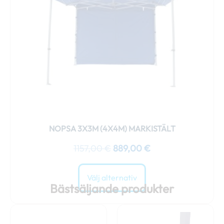
De
olika
alternativen
kan
väljas
på
produktsidan
NOPSA 3X3M (4X4M) MARKISTÄLT
1157,00
€
889,00
€
Välj alternativ
Bästsäljande produkter