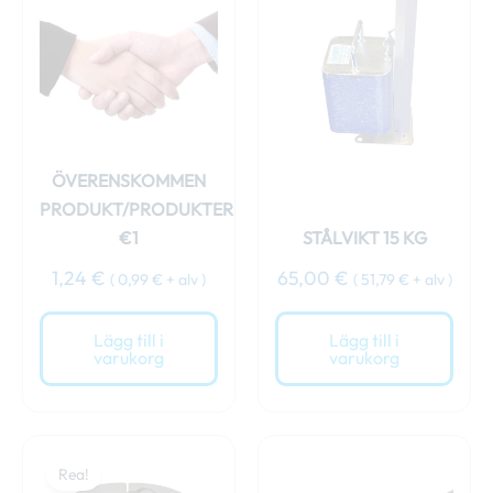
ÖVERENSKOMMEN
PRODUKT/PRODUKTER
€1
STÅLVIKT 15 KG
1,24
€
65,00
€
(
0,99
€
+ alv )
(
51,79
€
+ alv )
Lägg till i
Lägg till i
varukorg
varukorg
Det
Det
ursprungliga
nuvarande
Rea!