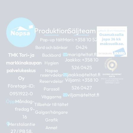
Produktion
Säljteam
Mari:
+358 10 526
Pop-up tält
0424
Bord och bänkar
mari@teltat.fi
TMK Tori- ja
Bockbord
Jaakko:
+358 10
markkinakaupan
Hygien
526 0425
palvelukeskus
Nopsa
jaakko@teltat.fi
reservdelar
Oy
Viljami:
+358 10
Reservdelar
Företags-ID:
526 0427
Parasoll
0951922-0
viljam@teltat.fi
Väggarna
Öppet:
Måndag-
Tillbehör till tältet
fredag 9-
Galgar/hängare
16
Grafik
Merstolantie
Annat
27 / PB 58,