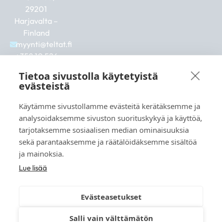
29201
Harjavalta –
Finland
myynti@teltat.fi
+358 10 526
0422
Tietoa sivustolla käytetyistä
F
I
L
evästeistä
a
n
i
c
s
n
Käytämme sivustollamme evästeitä kerätäksemme ja
e
t
k
b
a
e
analysoidaksemme sivuston suorituskykyä ja käyttöä,
Se även:
o
g
d
tarjotaksemme sosiaalisen median ominaisuuksia
markkina.net
o
r
i
sekä parantaaksemme ja räätälöidäksemme sisältöä
k
a
n
grillikeskus.fi
ja mainoksia.
m
vaunukeskus.fi
Lue lisää
Evästeasetukset
Salli vain välttämätön