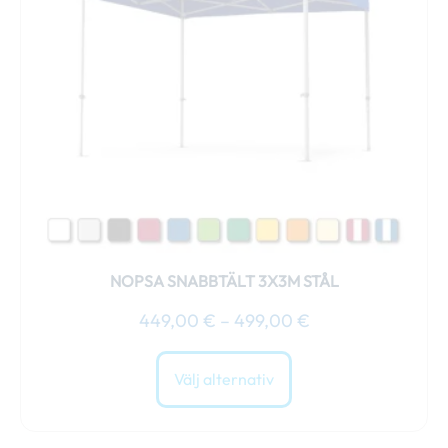
varianter.
De
olika
alternativen
kan
väljas
på
produktsidan
NOPSA SNABBTÄLT 3X3M STÅL
449,00
€
–
499,00
€
Välj alternativ