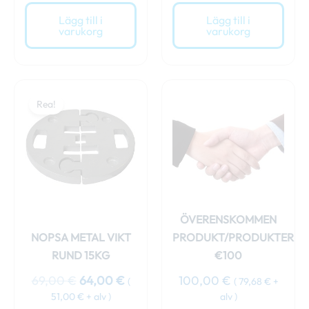
Lägg till i
Lägg till i
varukorg
varukorg
Det
Det
ursprungliga
nuvarande
Rea!
priset
priset
var:
är:
69,00 €.
64,00 €.
ÖVERENSKOMMEN
NOPSA METAL VIKT
PRODUKT/PRODUKTER
RUND 15KG
€100
69,00
€
64,00
€
100,00
€
(
(
79,68
€
+
51,00
€
+ alv )
alv )