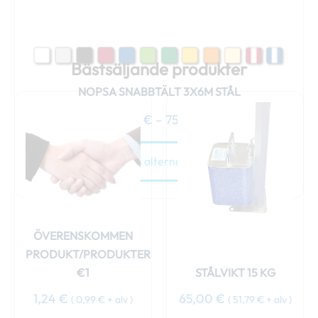
på
produktsidan
Bästsäljande produkter
NOPSA SNABBTÄLT 3X6M STÅL
699,00
€
–
754,00
€
Välj alternativ
ÖVERENSKOMMEN
PRODUKT/PRODUKTER
€1
STÅLVIKT 15 KG
1,24
€
65,00
€
(
0,99
€
+ alv )
(
51,79
€
+ alv )