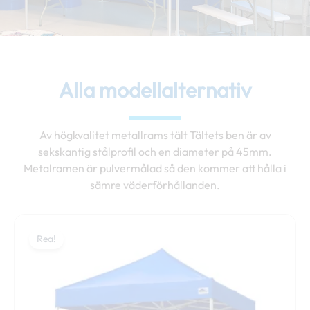
Alla modellalternativ
Av högkvalitet metallrams tält Tältets ben är av
sekskantig stålprofil och en diameter på 45mm.
Metalramen är pulvermålad så den kommer att hålla i
sämre väderförhållanden.
Prisintervall:
Den
449,00 €
Rea!
här
till
produkten
499,00 €
har
flera