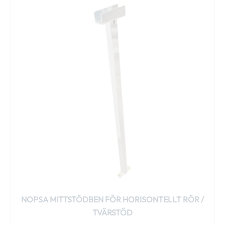
här
produkten
har
flera
varianter.
De
olika
alternativen
kan
väljas
på
produktsidan
NOPSA MITTSTÖDBEN FÖR HORISONTELLT RÖR /
TVÄRSTÖD