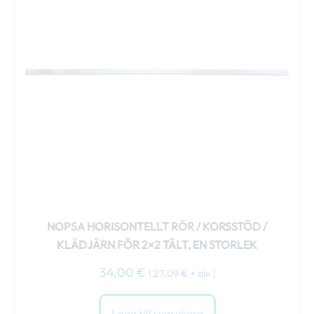
NOPSA HORISONTELLT RÖR / KORSSTÖD /
KLÄDJÄRN FÖR 2×2 TÄLT, EN STORLEK
34,00
€
(
27,09
€
+ alv )
Lägg till i varukorg