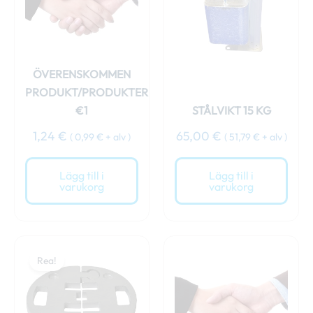
ÖVERENSKOMMEN
PRODUKT/PRODUKTER
€1
STÅLVIKT 15 KG
1,24
€
65,00
€
(
0,99
€
+ alv )
(
51,79
€
+ alv )
Lägg till i
Lägg till i
varukorg
varukorg
Det
Det
ursprungliga
nuvarande
Rea!
priset
priset
var:
är:
69,00 €.
64,00 €.