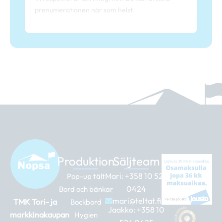
prenumerationen när som helst.
Produktion
Säljteam
Mari:
+358 10 526
Pop-up tält
0424
Bord och bänkar
mari@teltat.fi
TMK Tori- ja
Bockbord
Jaakko:
+358 10
markkinakaupan
Hygien