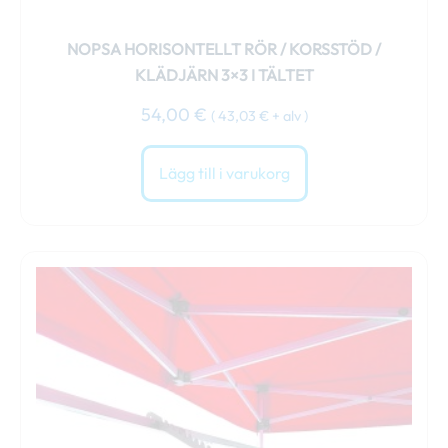
NOPSA HORISONTELLT RÖR / KORSSTÖD /
KLÄDJÄRN 3×3 I TÄLTET
54,00
€
(
43,03
€
+ alv )
Lägg till i varukorg