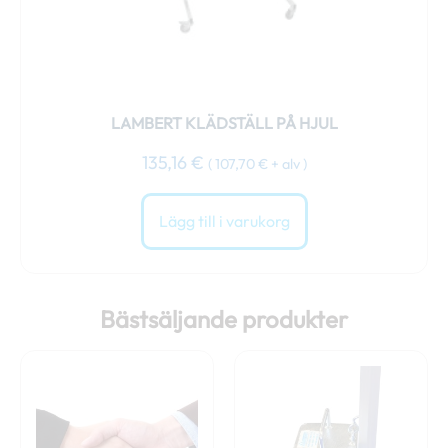
LAMBERT KLÄDSTÄLL PÅ HJUL
135,16
€
(
107,70
€
+ alv )
Lägg till i varukorg
Bästsäljande produkter