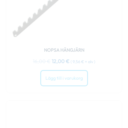
NOPSA HÄNGJÄRN
16,00
€
12,00
€
(
9,56
€
+ alv )
Lägg till i varukorg