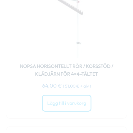
NOPSA HORISONTELLT RÖR / KORSSTÖD /
KLÄDJÄRN FÖR 4×4-TÄLTET
64,00
€
(
51,00
€
+ alv )
Lägg till i varukorg
Den