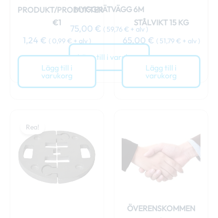
MYGGNÄTVÄGG 6M
PRODUKT/PRODUKTER
€1
STÅLVIKT 15 KG
75,00
€
(
59,76
€
+ alv )
1,24
€
65,00
€
(
0,99
€
+ alv )
(
51,79
€
+ alv )
Lägg till i varukorg
Lägg till i
Lägg till i
varukorg
varukorg
Det
Det
ursprungliga
nuvarande
Rea!
priset
priset
var:
är:
69,00 €.
64,00 €.
ÖVERENSKOMMEN