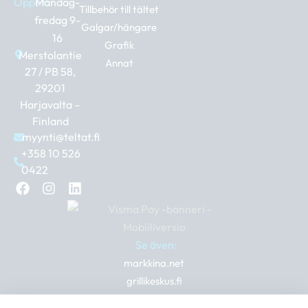
Öppet:
Måndag-
Tillbehör till tältet
fredag 9-
Galgar/hängare
16
Grafik
Merstolantie
Annat
27 / PB 58,
29201
Harjavalta –
Finland
myynti@teltat.fi
+358 10 526
0422
F
I
L
a
n
i
c
s
n
e
t
k
b
a
e
Se även:
o
g
d
markkina.net
o
r
i
k
a
n
grillikeskus.fi
m
vaunukeskus.fi