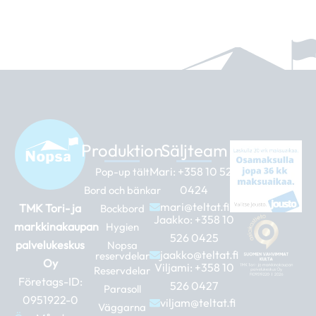
Produktion
Säljteam
Mari:
+358 10 526
Pop-up tält
0424
Bord och bänkar
mari@teltat.fi
TMK Tori- ja
Bockbord
Jaakko:
+358 10
markkinakaupan
Hygien
526 0425
palvelukeskus
Nopsa
jaakko@teltat.fi
reservdelar
Oy
Viljami:
+358 10
Reservdelar
Företags-ID:
526 0427
Parasoll
0951922-0
viljam@teltat.fi
Väggarna