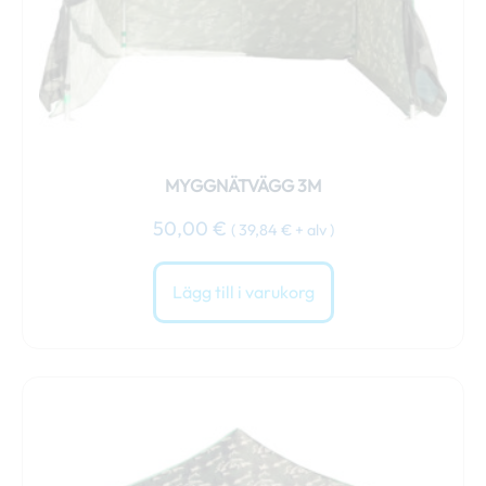
MYGGNÄTVÄGG 3M
50,00
€
(
39,84
€
+ alv )
Lägg till i varukorg