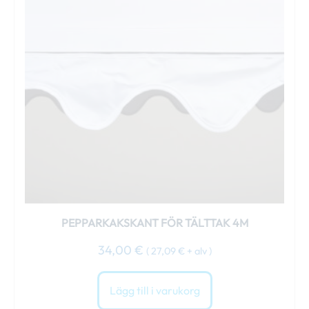
PEPPARKAKSKANT FÖR TÄLTTAK 4M
34,00
€
(
27,09
€
+ alv )
Lägg till i varukorg