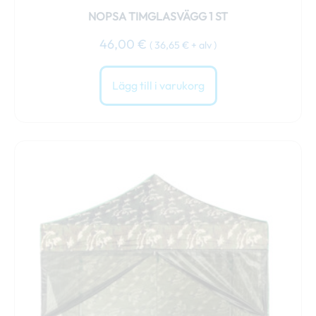
NOPSA TIMGLASVÄGG 1 ST
46,00
€
(
36,65
€
+ alv )
Lägg till i varukorg