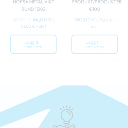
NOPSA METAL VIKT
PRODUKT/PRODUKTER
RUND 15KG
€100
69,00
€
64,00
€
100,00
€
(
(
79,68
€
+
51,00
€
+ alv )
alv )
Lägg till i
Lägg till i
varukorg
varukorg