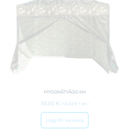
MYGGNÄTVÄGG 4M
55,00
€
(
43,82
€
+ alv )
Lägg till i varukorg