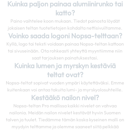
Kuinka paljon painaa alumiinirunko tai
katto?
Paino vaihtelee koon mukaan. Tiedot painosta löydät
jokaisen teltan tuotetietojen kohdalta nettisivuiltamme.
Voinko saada logoni Nopsa-telttaan?
Kyllä, logo tai teksti voidaan painaa Nopsa-teltan kattoon
tai sivuseinään. Ota rohkeasti yhteyttä myyntiimme niin
saat tarjouksen painatuksestasi.
Kuinka lumen ja myrskyn kestäviä
teltat ovat?
Nopsa-teltat sopivat vuoden ympäri käytettäväksi. Emme
kuitenkaan voi antaa takuita lumi- ja myrskyolosuhteille.
Kestääkö nailon nivel?
Nopsa-teltan Pro mallissa kaikki nivelet on vahvaa
nailonia. Meidän nailon nivelet kestävät hyvin Suomen
talven ja tuulet. Tiedämme tämän koska kyseinen malli on
myydyin telttamme ja olemme saaneet siitä pelkkää