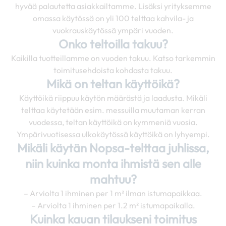
hyvää palautetta asiakkailtamme. Lisäksi yrityksemme
omassa käytössä on yli 100 telttaa kahvila- ja
vuokrauskäytössä ympäri vuoden.
Onko teltoilla takuu?
Kaikilla tuotteillamme on vuoden takuu. Katso tarkemmin
toimitusehdoista kohdasta takuu.
Mikä on teltan käyttöikä?
Käyttöikä riippuu käytön määrästä ja laadusta. Mikäli
telttaa käytetään esim. messuilla muutaman kerran
vuodessa, teltan käyttöikä on kymmeniä vuosia.
Ympärivuotisessa ulkokäytössä käyttöikä on lyhyempi.
Mikäli käytän Nopsa-telttaa juhlissa,
niin kuinka monta ihmistä sen alle
mahtuu?
– Arviolta 1 ihminen per 1 m² ilman istumapaikkaa.
– Arviolta 1 ihminen per 1.2 m² istumapaikalla.
Kuinka kauan tilaukseni toimitus