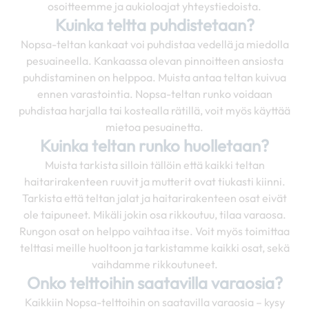
osoitteemme ja aukioloajat yhteystiedoista.
Kuinka teltta puhdistetaan?
Nopsa-teltan kankaat voi puhdistaa vedellä ja miedolla
pesuaineella. Kankaassa olevan pinnoitteen ansiosta
puhdistaminen on helppoa. Muista antaa teltan kuivua
ennen varastointia. Nopsa-teltan runko voidaan
puhdistaa harjalla tai kostealla rätillä, voit myös käyttää
mietoa pesuainetta.
Kuinka teltan runko huolletaan?
Muista tarkista silloin tällöin että kaikki teltan
haitarirakenteen ruuvit ja mutterit ovat tiukasti kiinni.
Tarkista että teltan jalat ja haitarirakenteen osat eivät
ole taipuneet. Mikäli jokin osa rikkoutuu, tilaa varaosa.
Rungon osat on helppo vaihtaa itse. Voit myös toimittaa
telttasi meille huoltoon ja tarkistamme kaikki osat, sekä
vaihdamme rikkoutuneet.
Onko telttoihin saatavilla varaosia?
Kaikkiin Nopsa-telttoihin on saatavilla varaosia – kysy