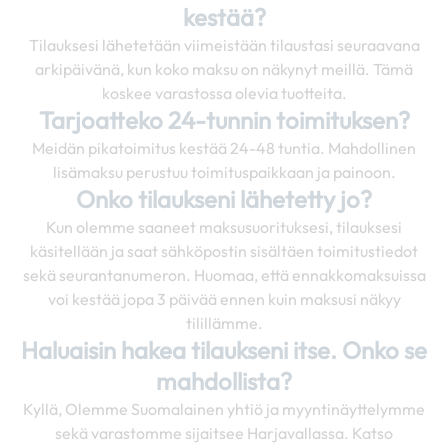
kestää?
Tilauksesi lähetetään viimeistään tilaustasi seuraavana
arkipäivänä, kun koko maksu on näkynyt meillä. Tämä
koskee varastossa olevia tuotteita.
Tarjoatteko 24-tunnin toimituksen?
Meidän pikatoimitus kestää 24-48 tuntia. Mahdollinen
lisämaksu perustuu toimituspaikkaan ja painoon.
Onko tilaukseni lähetetty jo?
Kun olemme saaneet maksusuorituksesi, tilauksesi
käsitellään ja saat sähköpostin sisältäen toimitustiedot
sekä seurantanumeron. Huomaa, että ennakkomaksuissa
voi kestää jopa 3 päivää ennen kuin maksusi näkyy
tilillämme.
Haluaisin hakea tilaukseni itse. Onko se
mahdollista?
Kyllä, Olemme Suomalainen yhtiö ja myyntinäyttelymme
sekä varastomme sijaitsee Harjavallassa. Katso