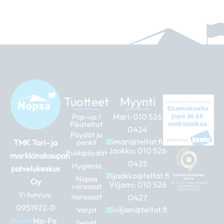
Tuotteet
Myynti
Mari:
010 526
Pop-up /
Pikateltat
0424
Pöydät ja
mari@teltat.fi
TMK Tori- ja
penkit
Jaakko:
010 526
Pukkipöydät
markkinakaupan
0425
Hygienia
palvelukeskus
jaakko@teltat.fi
Nopsa
Oy
Viljami:
010 526
varaosat
Y-tunnus:
Varaosat
0427
0951922-0
viljam@teltat.fi
Varjot
Avoinna:
Ma-Pe
Seinät