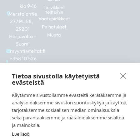
klo 9-16
Tarvikkeet
telttoihin
Merstolantie
Vaatepidikkeet
27 / PL 58,
Painatukset
29201
Muuta
Harjavalta –
Suomi
myynti@teltat.fi
+358 10 526
0422
F
I
L
Tietoa sivustolla käytetyistä
a
n
i
evästeistä
c
s
n
e
t
k
Käytämme sivustollamme evästeitä kerätäksemme ja
b
a
e
Katso myös:
analysoidaksemme sivuston suorituskykyä ja käyttöä,
o
g
d
markkina.net
o
r
i
tarjotaksemme sosiaalisen median ominaisuuksia
k
a
n
grillikeskus.fi
sekä parantaaksemme ja räätälöidäksemme sisältöä
m
vaunukeskus.fi
ja mainoksia.
Lue lisää