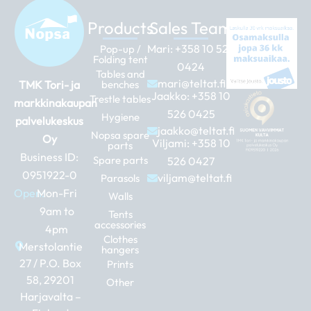
Products
Sales Team
Mari:
+358 10 526
Pop-up /
Folding tent
0424
Tables and
mari@teltat.fi
TMK Tori- ja
benches
Jaakko:
+358 10
Trestle tables
markkinakaupan
526 0425
Hygiene
palvelukeskus
jaakko@teltat.fi
Nopsa spare
Oy
Viljami:
+358 10
parts
Business ID:
Spare parts
526 0427
0951922-0
viljam@teltat.fi
Parasols
Open:
Mon-Fri
Walls
9am to
Tents
accessories
4pm
Clothes
Merstolantie
hangers
27 / P.O. Box
Prints
58, 29201
Other
Harjavalta –