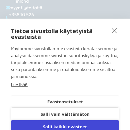
Finland
myynti@teltat.fi
+358 10 526
0422
F
I
L
Tietoa sivustolla käytetyistä
a
n
i
evästeistä
c
s
n
e
t
k
Käytämme sivustollamme evästeitä kerätäksemme ja
b
a
e
See also:
analysoidaksemme sivuston suorituskykyä ja käyttöä,
o
g
d
markkina.net
o
r
i
tarjotaksemme sosiaalisen median ominaisuuksia
k
a
n
grillikeskus.fi
sekä parantaaksemme ja räätälöidäksemme sisältöä
m
vaunukeskus.fi
ja mainoksia.
Lue lisää
Evästeasetukset
© 2026 teltat.fi – TMK Tori- ja markkinakaupan
Salli vain välttämätön
palvelukeskus Oy.
Salli kaikki evästeet
Privacy policy
Terms of Delivery
Instructions & materials
FAQ