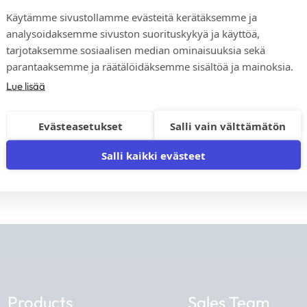
Käytämme sivustollamme evästeitä kerätäksemme ja
analysoidaksemme sivuston suorituskykyä ja käyttöä,
We respect your privacy. You 
tarjotaksemme sosiaalisen median ominaisuuksia sekä
parantaaksemme ja räätälöidäksemme sisältöä ja mainoksia.
Lue lisää
Evästeasetukset
Salli vain välttämätön
Salli kaikki evästeet
Products
Sales Team