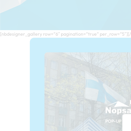
[nbdesigner_gallery row=”6″ pagination=”true” per_row=”5″][