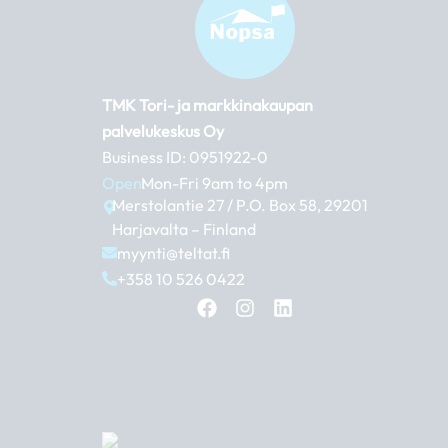
TMK Tori- ja markkinakaupan
palvelukeskus Oy
Business ID: 0951922-0
Open:
Mon-Fri 9am to 4pm
Merstolantie 27 / P.O. Box 58, 29201
Harjavalta – Finland
myynti@teltat.fi
+358 10 526 0422
F
I
L
a
n
i
c
s
n
e
t
k
b
a
e
o
g
d
o
r
i
k
a
n