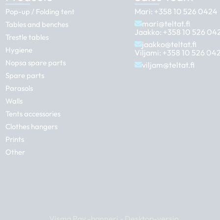
Mari:
+358 10 526 0424
Pop-up / Folding tent
mari@teltat.fi
Tables and benches
Jaakko:
+358 10 526 04
Trestle tables
jaakko@teltat.fi
Hygiene
Viljami:
+358 10 526 04
Nopsa spare parts
viljam@teltat.fi
Spare parts
Parasols
Walls
Tents accessories
Clothes hangers
Prints
Other