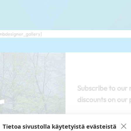
/nbdesigner_gallery]
Subscribe to our 
discounts on our 
Tietoa sivustolla käytetyistä evästeistä