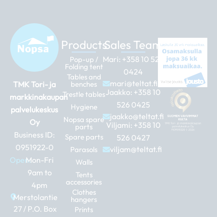
Products
Sales Team
Mari:
+358 10 526
Pop-up /
Folding tent
0424
Tables and
mari@teltat.fi
TMK Tori- ja
benches
Jaakko:
+358 10
Trestle tables
markkinakaupan
526 0425
Hygiene
palvelukeskus
jaakko@teltat.fi
Nopsa spare
Oy
Viljami:
+358 10
parts
Business ID:
Spare parts
526 0427
0951922-0
viljam@teltat.fi
Parasols
Open:
Mon-Fri
Walls
9am to
Tents
accessories
4pm
Clothes
Merstolantie
hangers
27 / P.O. Box
Prints