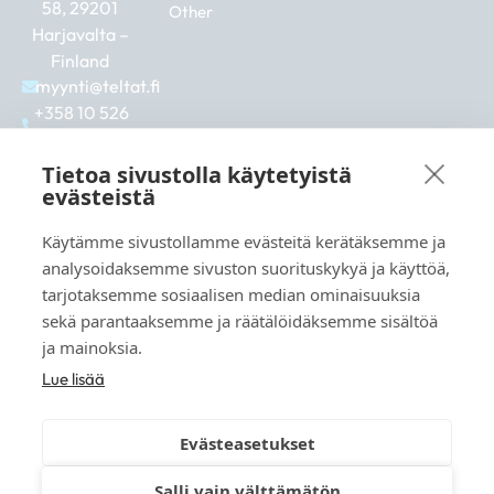
58, 29201
Other
Harjavalta –
Finland
myynti@teltat.fi
+358 10 526
0422
F
I
L
Tietoa sivustolla käytetyistä
a
n
i
evästeistä
c
s
n
e
t
k
Käytämme sivustollamme evästeitä kerätäksemme ja
b
a
e
See also:
analysoidaksemme sivuston suorituskykyä ja käyttöä,
o
g
d
markkina.net
o
r
i
tarjotaksemme sosiaalisen median ominaisuuksia
k
a
n
grillikeskus.fi
sekä parantaaksemme ja räätälöidäksemme sisältöä
m
vaunukeskus.fi
ja mainoksia.
Lue lisää
Evästeasetukset
© 2026 teltat.fi – TMK Tori- ja markkinakaupan
Salli vain välttämätön