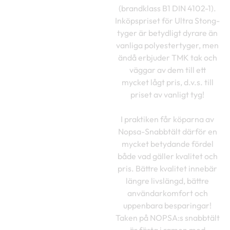
(brandklass B1 DIN 4102-1).
Inköpspriset för Ultra Stong-
tyger är betydligt dyrare än
vanliga polyestertyger, men
ändå erbjuder TMK tak och
väggar av dem till ett
mycket lågt pris, d.v.s. till
priset av vanligt tyg!
I praktiken får köparna av
Nopsa-Snabbtält därför en
mycket betydande fördel
både vad gäller kvalitet och
pris. Bättre kvalitet innebär
längre livslängd, bättre
användarkomfort och
uppenbara besparingar!
Taken på NOPSA:s snabbtält