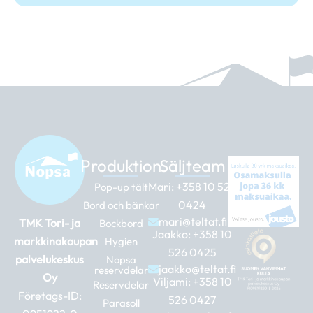
Produktion
Säljteam
Mari:
+358 10 526
Pop-up tält
0424
Bord och bänkar
mari@teltat.fi
TMK Tori- ja
Bockbord
Jaakko:
+358 10
markkinakaupan
Hygien
526 0425
palvelukeskus
Nopsa
jaakko@teltat.fi
reservdelar
Oy
Viljami:
+358 10
Reservdelar
Företags-ID:
526 0427
Parasoll