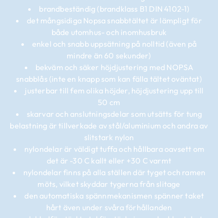
brandbeständig (brandklass B1 DIN 4102-1)
det mångsidiga Nopsa snabbtältet är lämpligt för
både utomhus- och inomhusbruk
enkel och snabb uppsätning på nolltid (även på
mindre än 60 sekunder)
bekväm och säker höjdjustering med NOPSA
snabblås (inte en knapp som kan fälla tältet oväntat)
justerbar till fem olika höjder, höjdjustering upp till
50 cm
skarvar och anslutningsdelar som utsätts för tung
belastning är tillverkade av stål/aluminium och andra av
slitstark nylon
nylondelar är väldigt tuffa och hållbara oavsett om
det är -30 C kallt eller +30 C varmt
nylondelar finns på alla ställen där tyget och ramen
möts, vilket skyddar tygerna från slitage
den automatiska spännmekanismen spänner taket
hårt även under svåra förhållanden