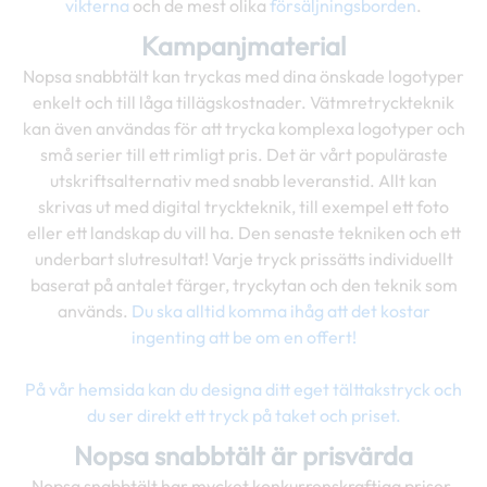
vikterna
och de mest olika
försäljningsborden
.
Kampanjmaterial
Nopsa snabbtält kan tryckas med dina önskade logotyper
enkelt och till låga tillägskostnader. Vätmretryckteknik
kan även användas för att trycka komplexa logotyper och
små serier till ett rimligt pris. Det är vårt populäraste
utskriftsalternativ med snabb leveranstid. Allt kan
skrivas ut med digital tryckteknik, till exempel ett foto
eller ett landskap du vill ha. Den senaste tekniken och ett
underbart slutresultat! Varje tryck prissätts individuellt
baserat på antalet färger, tryckytan och den teknik som
används.
Du ska alltid komma ihåg att det kostar
ingenting att be om en offert!
På vår hemsida kan du designa ditt eget tälttakstryck och
du ser direkt ett tryck på taket och priset.
Nopsa snabbtält är prisvärda
Nopsa snabbtält har mycket konkurrenskraftiga priser.