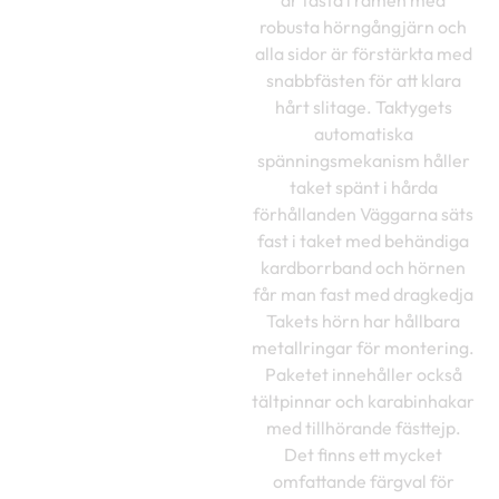
är fästa i ramen med
robusta hörngångjärn och
alla sidor är förstärkta med
snabbfästen för att klara
hårt slitage. Taktygets
automatiska
spänningsmekanism håller
taket spänt i hårda
förhållanden Väggarna säts
fast i taket med behändiga
kardborrband och hörnen
får man fast med dragkedja
Takets hörn har hållbara
metallringar för montering.
Paketet innehåller också
tältpinnar och karabinhakar
med tillhörande fästtejp.
Det finns ett mycket
omfattande färgval för