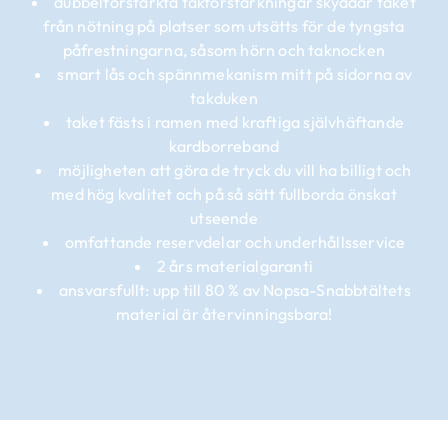
dubbelförstärkta takförstärkningar skyddar taket
från nötning på platser som utsätts för de tyngsta
påfrestningarna, såsom hörn och taknocken
smart lås och spännmekanism mitt på sidorna av
takduken
taket fästs i ramen med kraftiga självhäftande
kardborreband
möjligheten att göra de tryck du vill ha billigt och
med hög kvalitet och på så sätt fullborda önskat
utseende
omfattande reservdelar och underhållsservice
2 års materialgaranti
ansvarsfullt: upp till 80 % av Nopsa-Snabbtältets
material är återvinningsbara!