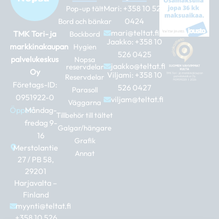
Mari:
+358 10 526
Pop-up tält
0424
Bord och bänkar
mari@teltat.fi
TMK Tori- ja
Bockbord
Jaakko:
+358 10
markkinakaupan
Hygien
526 0425
palvelukeskus
Nopsa
jaakko@teltat.fi
reservdelar
Oy
Viljami:
+358 10
Reservdelar
Företags-ID:
526 0427
Parasoll
0951922-0
viljam@teltat.fi
Väggarna
Öppet:
Måndag-
Tillbehör till tältet
fredag 9-
Galgar/hängare
16
Grafik
Merstolantie
Annat
27 / PB 58,
29201
Harjavalta –
Finland
myynti@teltat.fi
+358 10 526