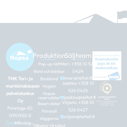
Produktion
Säljteam
Mari:
+358 10 526
Pop-up tält
0424
Bord och bänkar
mari@teltat.fi
TMK Tori- ja
Bockbord
Jaakko:
+358 10
markkinakaupan
Hygien
526 0425
palvelukeskus
Nopsa
jaakko@teltat.fi
reservdelar
Oy
Viljami:
+358 10
Reservdelar
Företags-ID:
526 0427
Parasoll
0951922-0
viljam@teltat.fi
Väggarna
Öppet:
Måndag-
Tillbehör till tältet