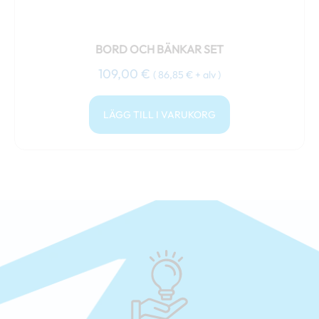
BORD OCH BÄNKAR SET
109,00
€
(
86,85
€
+ alv )
LÄGG TILL I VARUKORG