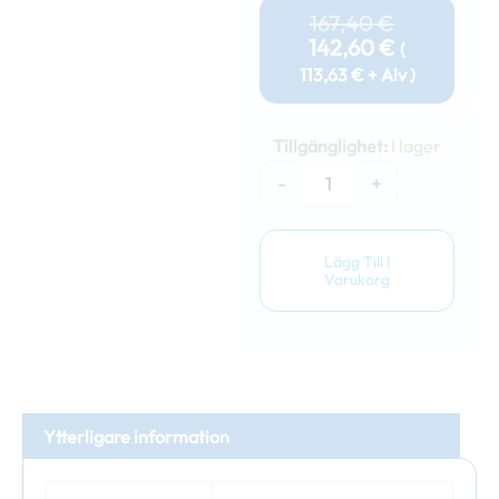
Nuvarand
Ursprung
167,40
€
Priset
Priset
142,60
€
(
Är:
Var:
113,63
€
+ Alv )
142,60 €.
167,40 €.
Bordsset
-
Tillgänglighet:
I lager
fällbart
bord
-
+
och
bänkar
(kaffebrun)
Lägg Till I
mängd
Varukorg
Ytterligare information