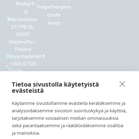
fredag 9-
Galgar/hängare
16
Grafik
Merstolantie
Annat
27 / PB 58,
29201
Harjavalta –
Finland
myynti@teltat.fi
+358 10 526
0422
F
I
L
a
n
i
Tietoa sivustolla käytetyistä
c
s
n
evästeistä
e
t
k
b
a
e
Käytämme sivustollamme evästeitä kerätäksemme ja
Se även:
o
g
d
analysoidaksemme sivuston suorituskykyä ja käyttöä,
markkina.net
o
r
i
tarjotaksemme sosiaalisen median ominaisuuksia
k
a
n
grillikeskus.fi
sekä parantaaksemme ja räätälöidäksemme sisältöä
m
vaunukeskus.fi
ja mainoksia.