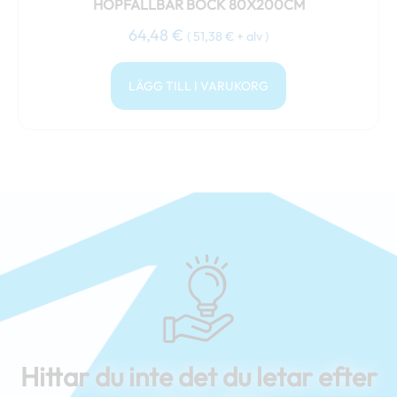
HOPFÄLLBAR BOCK 80X200CM
64,48
€
(
51,38
€
+ alv )
LÄGG TILL I VARUKORG
Hittar du inte det du letar efter