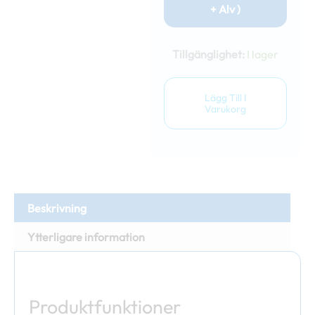
+ Alv )
Hopfäl
bock
Tillgänglighet:
I lager
alumi
75x2
mäng
Lägg Till I
Varukorg
Beskrivning
Ytterligare information
Produktfunktioner