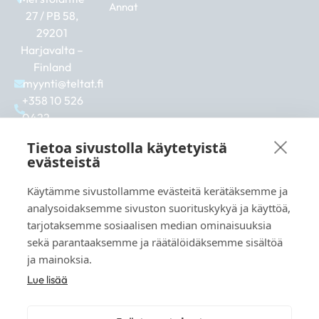
Annat
27 / PB 58,
29201
Harjavalta –
Finland
myynti@teltat.fi
+358 10 526
0422
F
I
L
a
n
i
Tietoa sivustolla käytetyistä
c
s
n
evästeistä
e
t
k
b
a
e
Käytämme sivustollamme evästeitä kerätäksemme ja
Se även:
o
g
d
analysoidaksemme sivuston suorituskykyä ja käyttöä,
markkina.net
o
r
i
tarjotaksemme sosiaalisen median ominaisuuksia
k
a
n
grillikeskus.fi
sekä parantaaksemme ja räätälöidäksemme sisältöä
m
vaunukeskus.fi
ja mainoksia.
Lue lisää