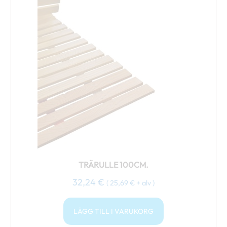
TRÄRULLE 100CM.
32,24
€
(
25,69
€
+ alv )
LÄGG TILL I VARUKORG