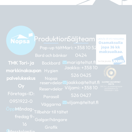
Produktion
Säljteam
Mari:
+358 10 526
Pop-up tält
0424
Bord och bänkar
mari@teltat.fi
TMK Tori- ja
Bockbord
Jaakko:
+358 10
markkinakaupan
Hygien
526 0425
palvelukeskus
Nopsa
jaakko@teltat.fi
reservdelar
Oy
Viljami:
+358 10
Reservdelar
Företags-ID:
526 0427
Parasoll
0951922-0
viljam@teltat.fi
Väggarna
Öppet:
Måndag-
Tillbehör till tältet
fredag 9-
Galgar/hängare
16
Grafik
Merstolantie