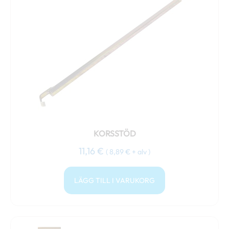
KORSSTÖD
11,16
€
(
8,89
€
+ alv )
LÄGG TILL I VARUKORG