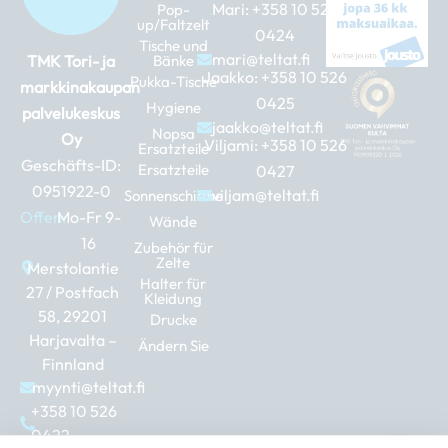
Mari:
+358 10 526
Pop-
up/Faltzelt
0424
Tische und
mari@teltat.fi
TMK Tori- ja
Bänke
Jaakko:
+358 10 526
Pukka-Tische
markkinakaupan
0425
Hygiene
palvelukeskus
jaakko@teltat.fi
Nopsa
Oy
Viljami:
+358 10 526
Ersatzteile
Geschäfts-ID:
Ersatzteile
0427
0951922-0
viljam@teltat.fi
Sonnenschirme
Offen:
Mo-Fr 9-
Wände
16
Zubehör für
Zelte
Merstolantie
Halter für
27 / Postfach
Kleidung
58, 29201
Drucke
Harjavalta –
Ändern Sie
Finnland
myynti@teltat.fi
+358 10 526
0422