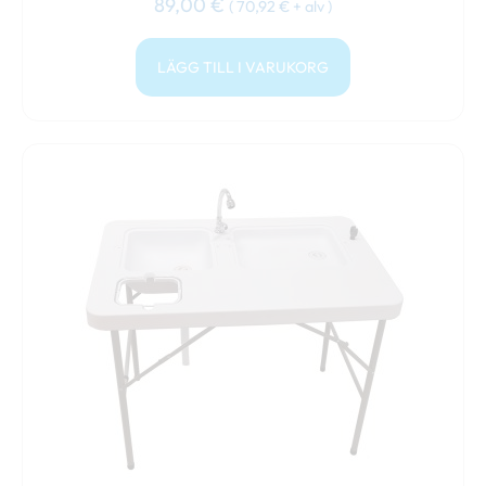
89,00
€
(
70,92
€
+ alv )
LÄGG TILL I VARUKORG