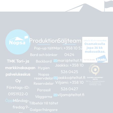
Produktion
Säljteam
Mari:
+358 10 526
Pop-up tält
0424
Bord och bänkar
mari@teltat.fi
TMK Tori- ja
Bockbord
Jaakko:
+358 10
markkinakaupan
Hygien
526 0425
palvelukeskus
Nopsa
jaakko@teltat.fi
reservdelar
Oy
Viljami:
+358 10
Reservdelar
Företags-ID:
526 0427
Parasoll
0951922-0
viljam@teltat.fi
Väggarna
Öppet:
Måndag-
Tillbehör till tältet
fredag 9-
Galgar/hängare