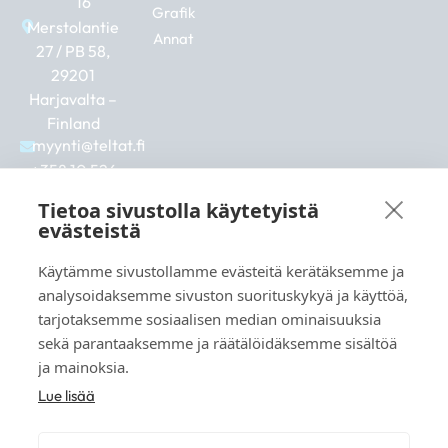
16
Grafik
Merstolantie
Annat
27 / PB 58,
29201
Harjavalta –
Finland
myynti@teltat.fi
+358 10 526
0422
Tietoa sivustolla käytetyistä
F
I
L
evästeistä
a
n
i
c
s
n
Käytämme sivustollamme evästeitä kerätäksemme ja
e
t
k
b
a
e
analysoidaksemme sivuston suorituskykyä ja käyttöä,
Se även:
o
g
d
tarjotaksemme sosiaalisen median ominaisuuksia
markkina.net
o
r
i
sekä parantaaksemme ja räätälöidäksemme sisältöä
k
a
n
grillikeskus.fi
ja mainoksia.
m
vaunukeskus.fi
Lue lisää