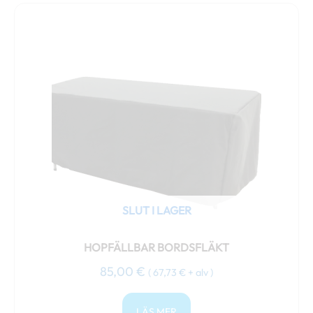
SLUT I LAGER
HOPFÄLLBAR BORDSFLÄKT
85,00
€
(
67,73
€
+ alv )
LÄS MER