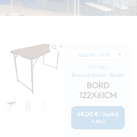
Euro (€) - EUR
YCZ-122-1
Bord och bänkar
Bordet
,
BORD
122X61CM
69,00
€
(
54,98
€
+ Alv )
Bord