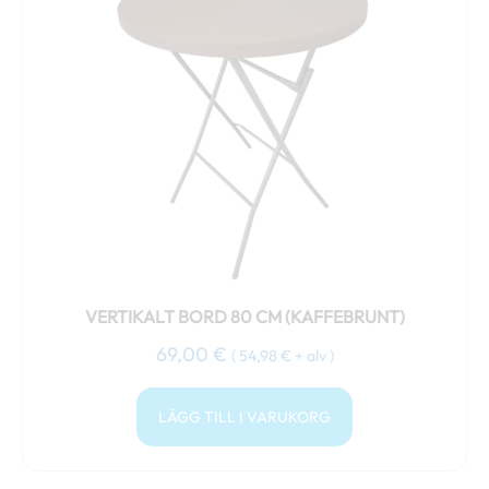
VERTIKALT BORD 80 CM (KAFFEBRUNT)
69,00
€
(
54,98
€
+ alv )
LÄGG TILL I VARUKORG