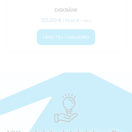
DISKBÄNK
125,00
€
(
99,60
€
+ alv )
LÄGG TILL I VARUKORG