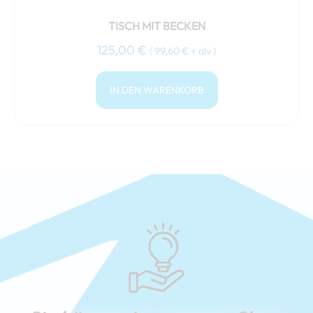
TISCH MIT BECKEN
125,00
€
(
99,60
€
+ alv )
IN DEN WARENKORB