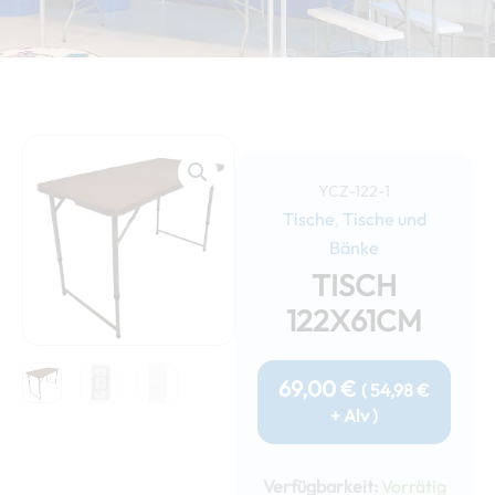
YCZ-122-1
Tische
Tische und
,
Bänke
TISCH
122X61CM
69,00
€
(
54,98
€
+ Alv )
Tisch
122x61cm
Verfügbarkeit:
Vorrätig