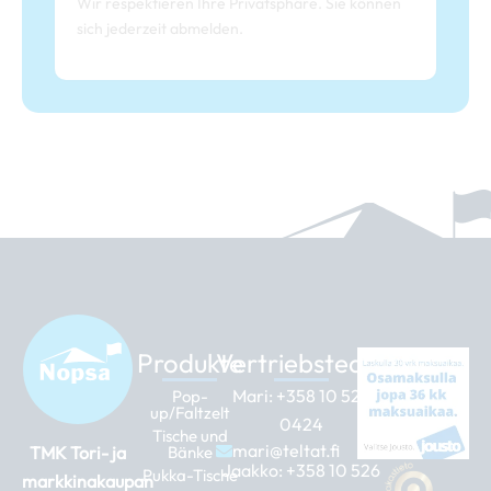
Wir respektieren Ihre Privatsphäre. Sie können
sich jederzeit abmelden.
Produkte
Vertriebsteam
Mari:
+358 10 526
Pop-
up/Faltzelt
0424
Tische und
mari@teltat.fi
TMK Tori- ja
Bänke
Jaakko:
+358 10 526
Pukka-Tische
markkinakaupan