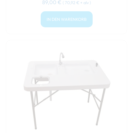
89,00
€
(
70,92
€
+ alv )
IN DEN WARENKORB