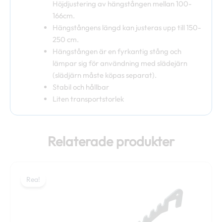
Höjdjustering av hängstången mellan 100-
166cm.
Hängstångens längd kan justeras upp till 150-
250 cm.
Hängstången är en fyrkantig stång och
lämpar sig för användning med slädejärn
(slädjärn måste köpas separat).
Stabil och hållbar
Liten transportstorlek
Relaterade produkter
Det
Det
ursprungliga
nuvarande
Rea!
Rea!
priset
priset
var:
är:
16,00 €.
12,00 €.