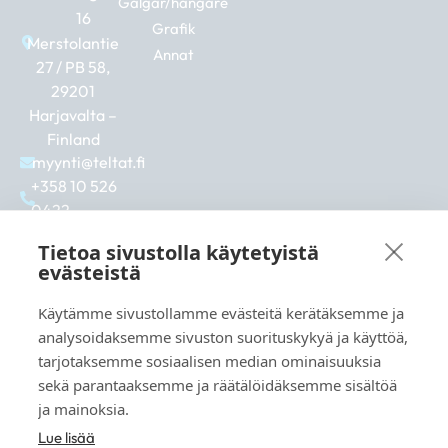
Galgar/hängare
16
Grafik
Merstolantie
Annat
27 / PB 58,
29201
Harjavalta –
Finland
myynti@teltat.fi
+358 10 526
0422
F
I
L
a
n
i
Tietoa sivustolla käytetyistä
c
s
n
evästeistä
e
t
k
b
a
e
Käytämme sivustollamme evästeitä kerätäksemme ja
Se även:
o
g
d
analysoidaksemme sivuston suorituskykyä ja käyttöä,
markkina.net
o
r
i
tarjotaksemme sosiaalisen median ominaisuuksia
k
a
n
grillikeskus.fi
sekä parantaaksemme ja räätälöidäksemme sisältöä
m
vaunukeskus.fi
ja mainoksia.
Lue lisää