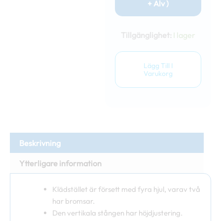
+ Alv )
Lambe
Klädst
Tillgänglighet:
I lager
på
hjul
mäng
Lägg Till I
Varukorg
Beskrivning
Ytterligare information
Klädstället är försett med fyra hjul, varav två
har bromsar.
Den vertikala stången har höjdjustering.