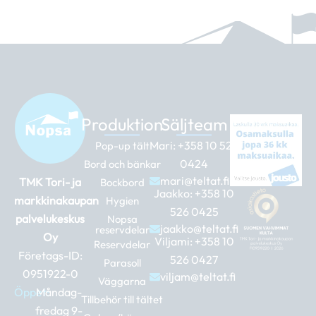
Produktion
Säljteam
Mari:
+358 10 526
Pop-up tält
0424
Bord och bänkar
mari@teltat.fi
TMK Tori- ja
Bockbord
Jaakko:
+358 10
markkinakaupan
Hygien
526 0425
palvelukeskus
Nopsa
jaakko@teltat.fi
reservdelar
Oy
Viljami:
+358 10
Reservdelar
Företags-ID:
526 0427
Parasoll
0951922-0
viljam@teltat.fi
Väggarna
Öppet:
Måndag-
Tillbehör till tältet
fredag 9-