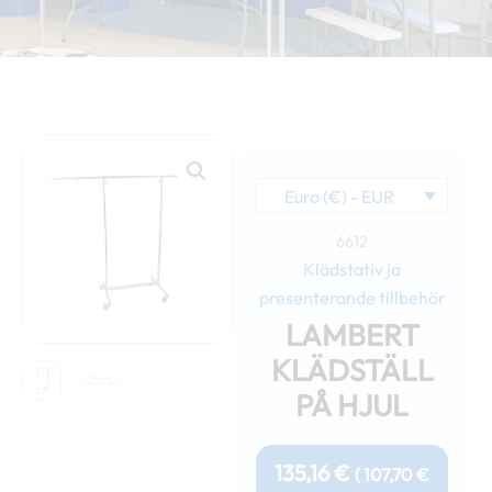
Euro (€) - EUR
6612
Klädstativ ja
presenterande tillbehör
LAMBERT
KLÄDSTÄLL
PÅ HJUL
135,16
€
(
107,70
€