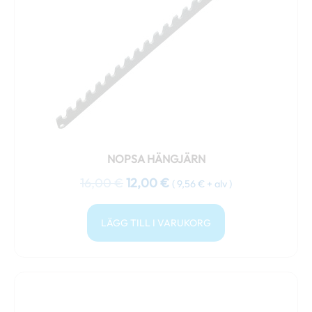
NOPSA HÄNGJÄRN
16,00
€
12,00
€
(
9,56
€
+ alv )
LÄGG TILL I VARUKORG