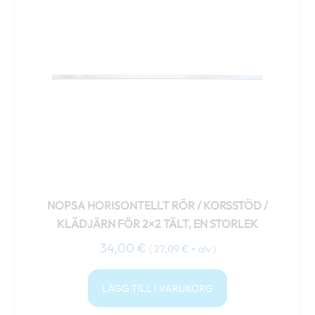
NOPSA HORISONTELLT RÖR / KORSSTÖD /
KLÄDJÄRN FÖR 2×2 TÄLT, EN STORLEK
34,00
€
(
27,09
€
+ alv )
LÄGG TILL I VARUKORG