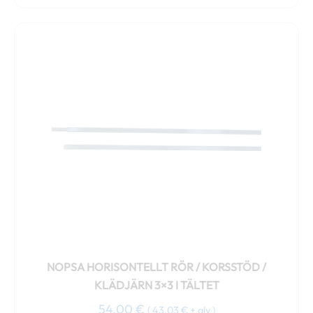
NOPSA HORISONTELLT RÖR / KORSSTÖD /
KLÄDJÄRN 3×3 I TÄLTET
54,00
€
(
43,03
€
+ alv )