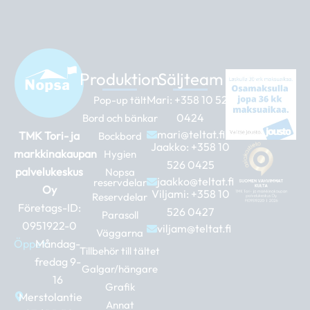
Produktion
Säljteam
Mari:
+358 10 526
Pop-up tält
0424
Bord och bänkar
mari@teltat.fi
TMK Tori- ja
Bockbord
Jaakko:
+358 10
markkinakaupan
Hygien
526 0425
palvelukeskus
Nopsa
jaakko@teltat.fi
reservdelar
Oy
Viljami:
+358 10
Reservdelar
Företags-ID:
526 0427
Parasoll
0951922-0
viljam@teltat.fi
Väggarna
Öppet:
Måndag-
Tillbehör till tältet
fredag 9-
Galgar/hängare
16
Grafik
Merstolantie
Annat