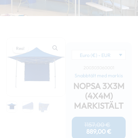
Rea!
Euro (€) - EUR
200303060001
Snabbtält med markis
NOPSA 3X3M
(4X4M)
MARKISTÄLT
Det
Det
Nuvaran
Ursprung
1157,00
€
Priset
Priset
889,00
€
Är:
Var: