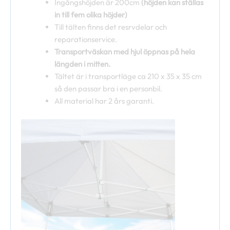
Ingångshöjden är 200cm
(höjden kan ställas
in till fem olika höjder)
Till tälten finns det resrvdelar och
reparationservice.
Transportväskan med hjul öppnas på hela
längden i mitten.
Tältet är i transportläge ca 210 x 35 x 35 cm
så den passar bra i en personbil.
All material har 2 års garanti.