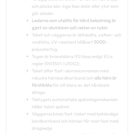
och plocka isär, inga lösa delar eller ytor som
går sönder.
Lederna som utsätts för hård belastning är
gjort av aluminium och resten av nylon
Taket och väggarna är lättskötta, vatten- och
vindtäta, UV-resistant hållbart
500D
–
polyestertyg.
Tygen är brandsäkra (P2 klass enligt EU:s
regler EN13501-1:21002).
Taket sitter fast i aluminiumramen med
robusta hörnkardborrband och
alla hörn är
förstärkta
för att klara av det hårdaste
slitage.
Taktygets automatiska spänningsmekanism
håller taket spännt.
Väggarna binds fast i taket med behändiga
kardborrband och hörnen får man fast med
dragkedja