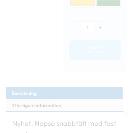
-
+
Lägg Till I
Varukorg
Beskrivning
Ytterligare information
Nyhet! Nopsa snabbtält med fast