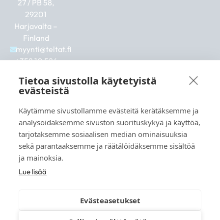
27 / PB 58,
29201
Harjavalta –
Finland
myynti@teltat.fi
+358 10 526
0422
Tietoa sivustolla käytetyistä
F
I
L
evästeistä
a
n
i
c
s
n
Käytämme sivustollamme evästeitä kerätäksemme ja
e
t
k
b
a
e
analysoidaksemme sivuston suorituskykyä ja käyttöä,
Se även:
o
g
d
tarjotaksemme sosiaalisen median ominaisuuksia
markkina.net
o
r
i
sekä parantaaksemme ja räätälöidäksemme sisältöä
k
a
n
grillikeskus.fi
ja mainoksia.
m
vaunukeskus.fi
Lue lisää
Evästeasetukset