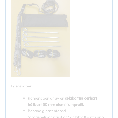
Egenskaper:
Ramens ben är av en
sekskantig oerhört
hållbart 50 mm aluminiumprofil.
Behändig patenterad
“dragspelskonstruktion” är lätt att sätta upp