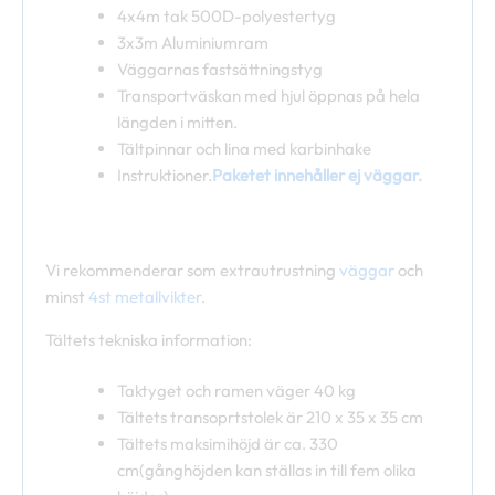
4x4m tak 500D-polyestertyg
3x3m Aluminiumram
Väggarnas fastsättningstyg
Transportväskan med hjul öppnas på hela
längden i mitten.
Tältpinnar och lina med karbinhake
Instruktioner.
Paketet innehåller ej väggar.
Vi rekommenderar som extrautrustning
väggar
och
minst
4st metallvikter
.
Tältets tekniska information:
Taktyget och ramen väger 40 kg
Tältets transoprtstolek är 210 x 35 x 35 cm
Tältets maksimihöjd är ca. 330
cm(gånghöjden kan ställas in till fem olika