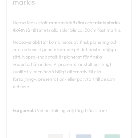
markis
Nopsa Markistält
ram storlek 3x3m
och
takets storlek
4x4m
så till tältets alla sidor blir ca. 50cm fast markis.
Nopsa-snabbtält kombineras av finsk planering och
internationellt genomförande på det bästa möjliga
sätt. Nopsa-snabbtält är planerat för finska
väderförhållanden. Vi presenterar stolt en riktigt
kvalitativ, men åndå billigt alternativ till alla
försäljning-, presentation- eller parytält till de som
behöver.
Färgurval.
(Vid bestälning välj färg från listan)