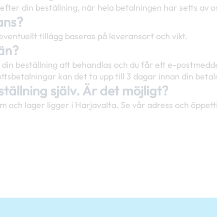
fter din beställning, när hela betalningen har setts av os
ans?
ventuellt tillägg baseras på leveransort och vikt.
 än?
 din beställning att behandlas och du får ett e-postmed
sbetalningar kan det ta upp till 3 dagar innan din betaln
tällning själv. Är det möjligt?
om och lager ligger i Harjavalta. Se vår adress och öppett