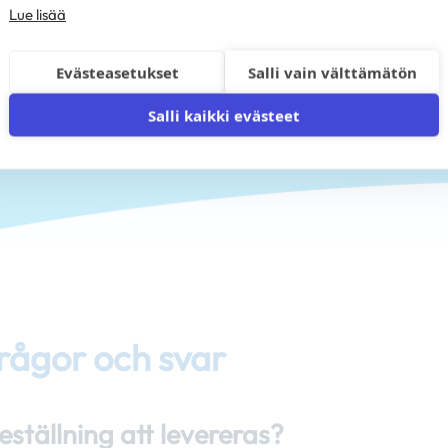
tar efter i vår butik?
Lue lisää
i fram en lösning som passar 
Evästeasetukset
Salli vain välttämätön
Salli kaikki evästeet
frågor och svar
eställning att levereras?