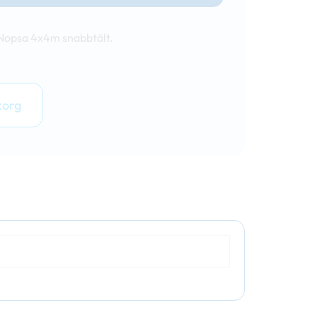
 Nopsa 4x4m snabbtält.
korg