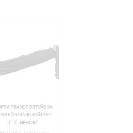
PSA TRANSPORTVÄSKA
3M FÖR MARKISTÄLTET
(TILLBEHÖR)
149,00
€
(
118,73
€
+ alv )