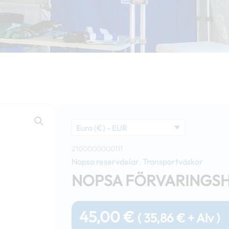
Euro (€) - EUR
2100000000111
Nopsa reservdelar
Transportväskor
,
NOPSA FÖRVARINGSH
45,00
€
(
35,86
€
+ Alv )