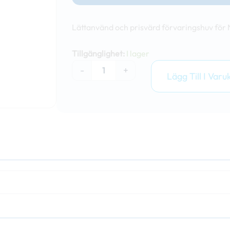
Lättanvänd och prisvärd förvaringshuv för
Nopsa
förvaringshuva
Tillgänglighet:
I lager
(4x4m)
-
+
mängd
Lägg Till I Varu