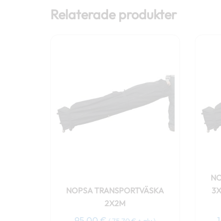
Relaterade produkter
NO
NOPSA TRANSPORTVÄSKA
3X
2X2M
95,00
€
(
75,70
€
+ alv )