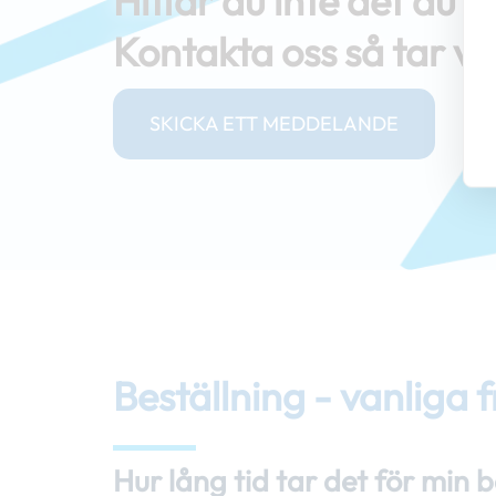
Hittar du inte det du le
Kontakta oss så tar v
SKICKA ETT MEDDELANDE
Beställning - vanliga 
Hur lång tid tar det för min b