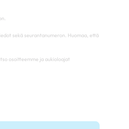
on.
ustiedot sekä seurantanumeron. Huomaa, että
tso osoitteemme ja aukioloajat