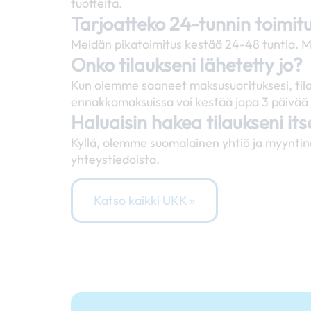
tuotteita.
Tarjoatteko 24-tunnin toimit
Meidän pikatoimitus kestää 24-48 tuntia. M
Onko tilaukseni lähetetty jo?
Kun olemme saaneet maksusuorituksesi, tila
ennakkomaksuissa voi kestää jopa 3 päivää 
Haluaisin hakea tilaukseni it
Kyllä, olemme suomalainen yhtiö ja myyntin
yhteystiedoista.
Katso kaikki UKK »