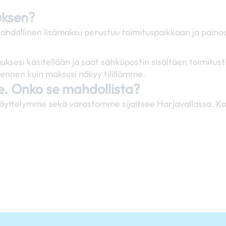
uksen?
ahdollinen lisämaksu perustuu toimituspaikkaan ja paino
uksesi käsitellään ja saat sähköpostin sisältäen toimit
ennen kuin maksusi näkyy tilillämme.
se. Onko se mahdollista?
äyttelymme sekä varastomme sijaitsee Harjavallassa. Ka