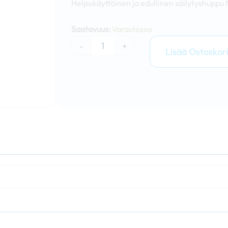
Helpokäyttöinen ja edullinen säilytyshuppu
Nopsa
säilytyshuppu
Saatavuus:
Varastossa
(4x4m)
-
+
määrä
Lisää Ostoskori