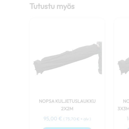
Tutustu myös
NOPSA KULJETUSLAUKKU
NO
2X2M
3X3M
95,00
€
(
75,70
€
+ alv )