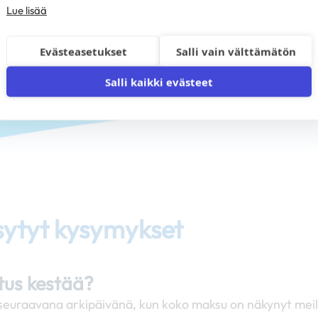
joamme ratkaisun tarpeisiisi
Lue lisää
Evästeasetukset
Salli vain välttämätön
Salli kaikki evästeet
sytyt kysymykset
itus kestää?
si seuraavana arkipäivänä, kun koko maksu on näkynyt mei