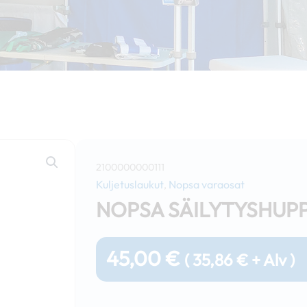
2100000000111
Kuljetuslaukut
Nopsa varaosat
,
NOPSA SÄILYTYSHUPP
45,00
€
(
35,86
€
+ Alv )