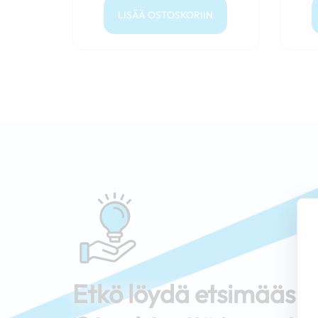
LISÄÄ OSTOSKORIIN
Etkö löydä etsimääs