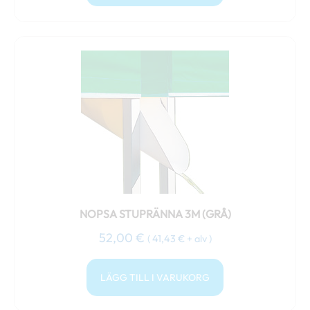
NOPSA STUPRÄNNA 3M (GRÅ)
52,00
€
(
41,43
€
+ alv )
LÄGG TILL I VARUKORG