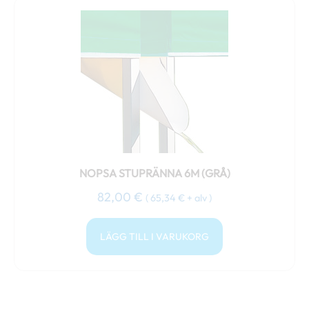
NOPSA STUPRÄNNA 6M (GRÅ)
82,00
€
(
65,34
€
+ alv )
LÄGG TILL I VARUKORG