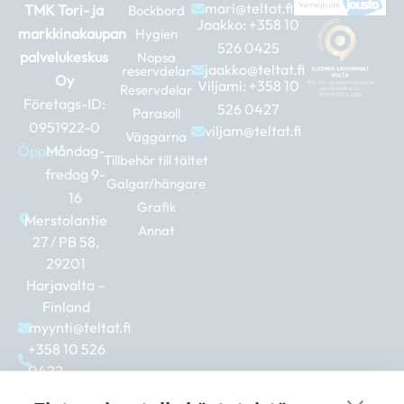
mari@teltat.fi
TMK Tori- ja
Bockbord
Jaakko:
+358 10
markkinakaupan
Hygien
526 0425
palvelukeskus
Nopsa
jaakko@teltat.fi
reservdelar
Oy
Viljami:
+358 10
Reservdelar
Företags-ID:
526 0427
Parasoll
0951922-0
viljam@teltat.fi
Väggarna
Öppet:
Måndag-
Tillbehör till tältet
fredag 9-
Galgar/hängare
16
Grafik
Merstolantie
Annat
27 / PB 58,
29201
Harjavalta –
Finland
myynti@teltat.fi
+358 10 526
0422
F
I
L