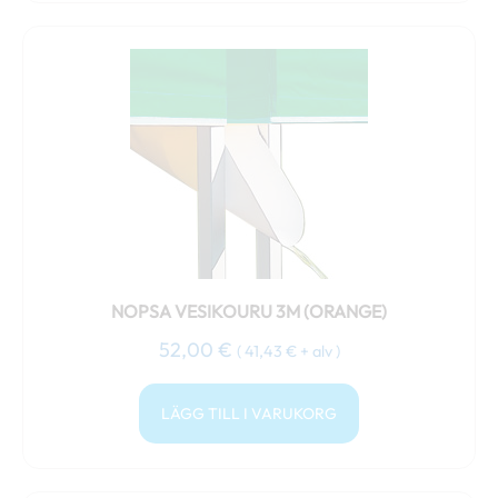
NOPSA VESIKOURU 3M (ORANGE)
52,00
€
(
41,43
€
+ alv )
LÄGG TILL I VARUKORG