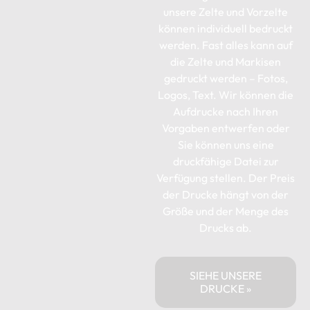
unsere Zelte und Vorzelte
können individuell bedruckt
werden. Fast alles kann auf
die Zelte und Markisen
gedruckt werden – Fotos,
Logos, Text. Wir können die
Aufdrucke nach Ihren
Vorgaben entwerfen oder
Sie können uns eine
druckfähige Datei zur
Verfügung stellen. Der Preis
der Drucke hängt von der
Größe und der Menge des
Drucks ab.
SIEHE UNSERE
DRUCKE »