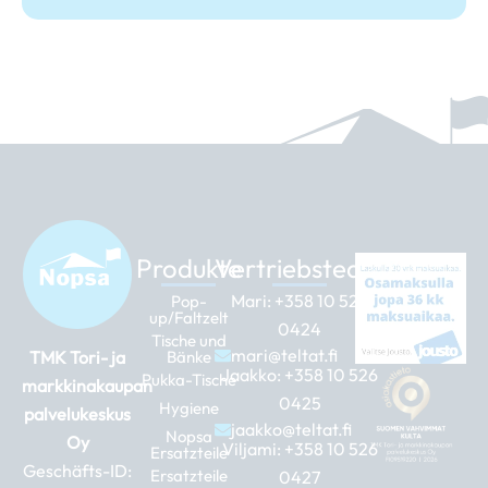
Produkte
Vertriebsteam
Mari:
+358 10 526
Pop-
up/Faltzelt
0424
Tische und
mari@teltat.fi
TMK Tori- ja
Bänke
Jaakko:
+358 10 526
Pukka-Tische
markkinakaupan
0425
Hygiene
palvelukeskus
jaakko@teltat.fi
Nopsa
Oy
Viljami:
+358 10 526
Ersatzteile
Geschäfts-ID:
Ersatzteile
0427