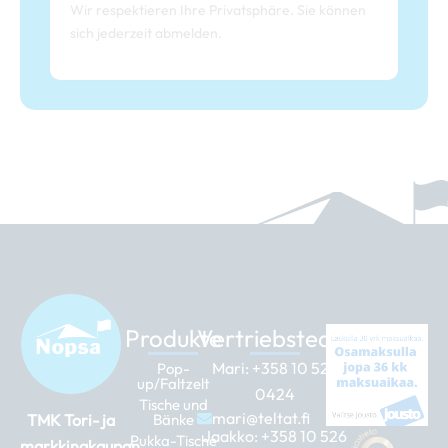
Wir respektieren Ihre Privatsphäre. Sie können
sich jederzeit abmelden.
Produkte
Vertriebsteam
Mari:
+358 10 526
Pop-
up/Faltzelt
0424
Tische und
mari@teltat.fi
TMK Tori- ja
Bänke
Jaakko:
+358 10 526
Pukka-Tische
markkinakaupan