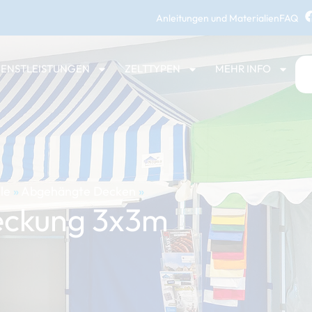
Anleitungen und Materialien
FAQ
IENSTLEISTUNGEN
ZELTTYPEN
MEHR INFO
le
»
Abgehängte Decken
»
eckung 3x3m