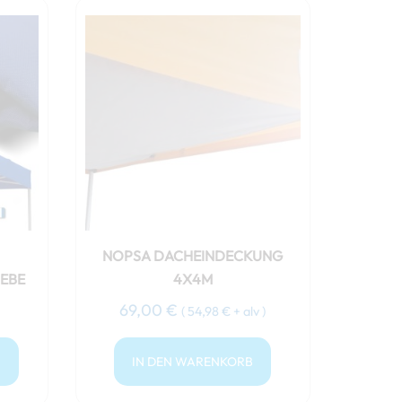
NOPSA DACHEINDECKUNG
te
EBE
4X4M
69,00
€
(
54,98
€
+ alv )
N
IN DEN WARENKORB