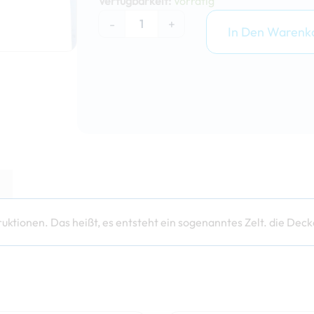
Verfügbarkeit:
Vorrätig
3x3m
-
+
Menge
In Den Warenk
tionen. Das heißt, es entsteht ein sogenanntes Zelt. die Decke