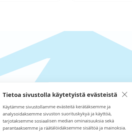
Tietoa sivustolla käytetyistä evästeistä
 Shop nicht finden, wonach 
Käytämme sivustollamme evästeitä kerätäksemme ja
und wir werden eine Lösung f
analysoidaksemme sivuston suorituskykyä ja käyttöä,
tarjotaksemme sosiaalisen median ominaisuuksia sekä
parantaaksemme ja räätälöidäksemme sisältöä ja mainoksia.