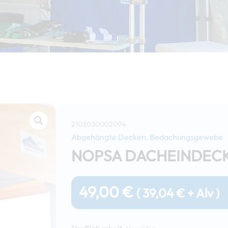
2103030002094
Abgehängte Decken
Bedachungsgewebe
,
NOPSA DACHEINDEC
49,00
€
(
39,04
€
+ Alv )
Nopsa
Dacheindeckung