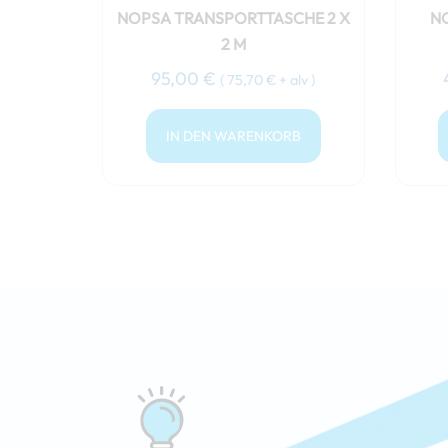
NOPSA TRANSPORTTASCHE 2 X
N
2 M
95,00
€
(
75,70
€
+ alv )
IN DEN WARENKORB