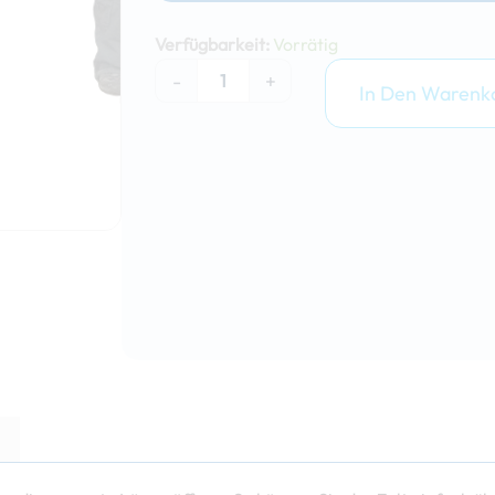
Nopsa
Transporttasche
Verfügbarkeit:
Vorrätig
für
-
+
3x3m
In Den Warenk
Markisenzelt
(Zubehör)
Menge