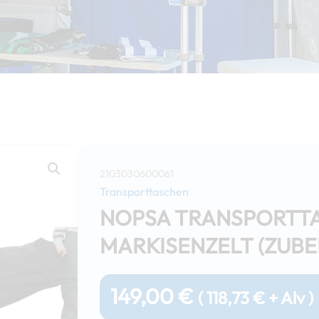
2103030600061
Transporttaschen
NOPSA TRANSPORTTA
MARKISENZELT (ZUB
149,00
€
(
118,73
€
+ Alv )