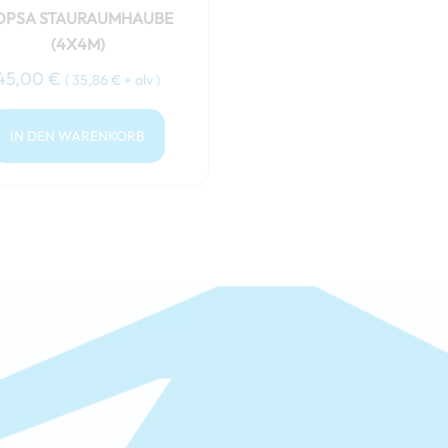
OPSA STAURAUMHAUBE
(4X4M)
45,00
€
(
35,86
€
+ alv )
IN DEN WARENKORB