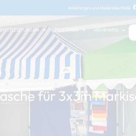
Anleitungen und Materialien
FAQ
IENSTLEISTUNGEN
ZELTTYPEN
MEHR INFO
le
»
Nopsa-Ersatzteile
»
Transporttaschen
»
asche für 3x3m Markis