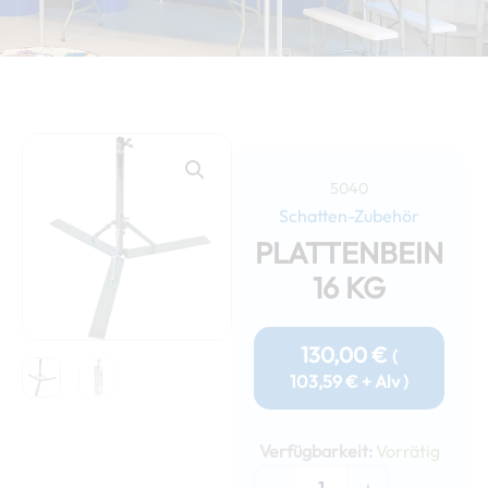
5040
Schatten-Zubehör
PLATTENBEIN
16 KG
130,00
€
(
103,59
€
+ Alv )
Plattenbein
16
Verfügbarkeit:
Vorrätig
kg
Menge