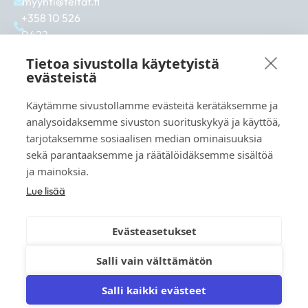
myynti@teltat.fi
+358 10 526
0422
F
I
L
a
n
i
Tietoa sivustolla käytetyistä
c
s
n
evästeistä
e
t
k
b
a
e
Käytämme sivustollamme evästeitä kerätäksemme ja
Siehe auch:
o
g
d
analysoidaksemme sivuston suorituskykyä ja käyttöä,
markkina.net
o
r
i
tarjotaksemme sosiaalisen median ominaisuuksia
k
a
n
grillikeskus.fi
sekä parantaaksemme ja räätälöidäksemme sisältöä
m
vaunukeskus.fi
ja mainoksia.
Lue lisää
Evästeasetukset
© 2026 teltat.fi – TMK Tori- ja markkinakaupan
Salli vain välttämätön
palvelukeskus Oy.
Anleitungen und
Salli kaikki evästeet
Registerbeschreibung
Lieferbedingungen
FAQ
Materialien