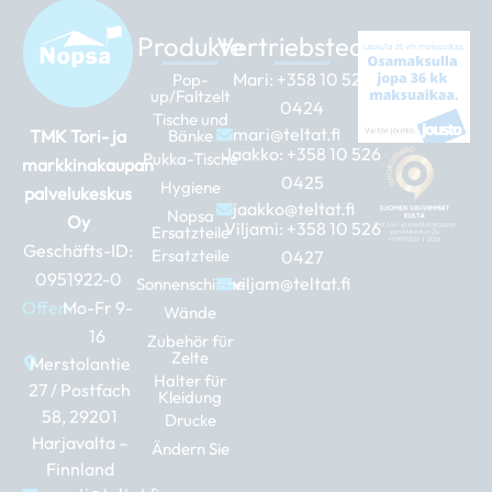
Produkte
Vertriebsteam
Mari:
+358 10 526
Pop-
up/Faltzelt
0424
Tische und
mari@teltat.fi
TMK Tori- ja
Bänke
Jaakko:
+358 10 526
Pukka-Tische
markkinakaupan
0425
Hygiene
palvelukeskus
jaakko@teltat.fi
Nopsa
Oy
Viljami:
+358 10 526
Ersatzteile
Geschäfts-ID:
Ersatzteile
0427
0951922-0
viljam@teltat.fi
Sonnenschirme
Offen:
Mo-Fr 9-
Wände
16
Zubehör für
Zelte
Merstolantie
Halter für
27 / Postfach
Kleidung
58, 29201
Drucke
Harjavalta –
Ändern Sie
Finnland