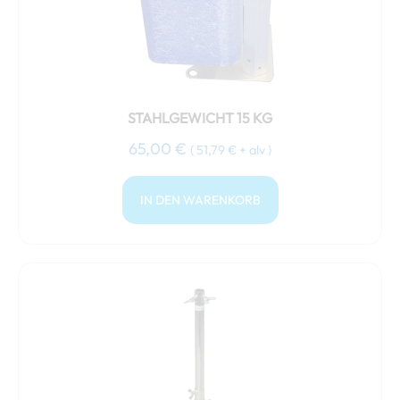
STAHLGEWICHT 15 KG
65,00
€
(
51,79
€
+ alv )
IN DEN WARENKORB