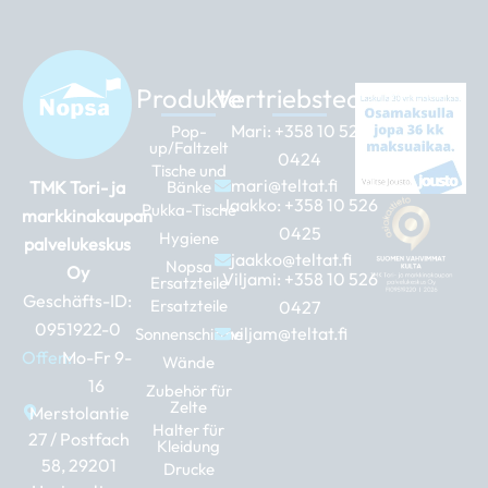
Produkte
Vertriebsteam
Mari:
+358 10 526
Pop-
up/Faltzelt
0424
Tische und
mari@teltat.fi
TMK Tori- ja
Bänke
Jaakko:
+358 10 526
Pukka-Tische
markkinakaupan
0425
Hygiene
palvelukeskus
jaakko@teltat.fi
Nopsa
Oy
Viljami:
+358 10 526
Ersatzteile
Geschäfts-ID:
Ersatzteile
0427
0951922-0
viljam@teltat.fi
Sonnenschirme
Offen:
Mo-Fr 9-
Wände
16
Zubehör für
Zelte
Merstolantie
Halter für
27 / Postfach
Kleidung
58, 29201
Drucke