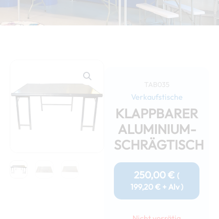
TAB035
Verkaufstische
KLAPPBARER
ALUMINIUM-
SCHRÄGTISCH
250,00
€
(
199,20
€
+ Alv )
Nicht vorrätig