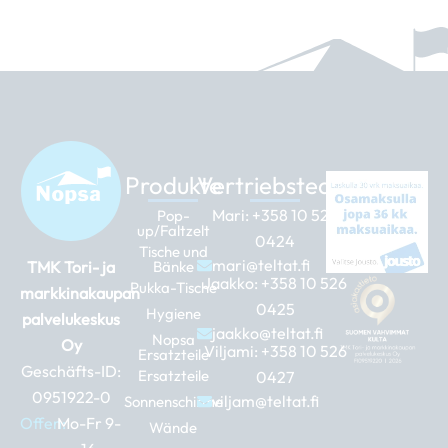
Produkte
Vertriebsteam
Mari:
+358 10 526
Pop-
up/Faltzelt
0424
Tische und
mari@teltat.fi
TMK Tori- ja
Bänke
Jaakko:
+358 10 526
Pukka-Tische
markkinakaupan
0425
Hygiene
palvelukeskus
jaakko@teltat.fi
Nopsa
Oy
Viljami:
+358 10 526
Ersatzteile
Geschäfts-ID:
Ersatzteile
0427
0951922-0
viljam@teltat.fi
Sonnenschirme
Offen:
Mo-Fr 9-
Wände