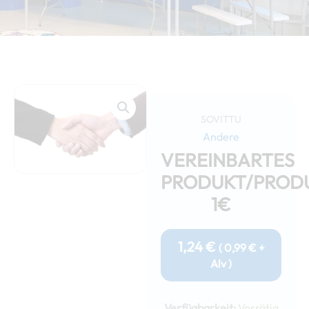
SOVITTU
Andere
VEREINBARTES
PRODUKT/PROD
1€
1,24
€
(
0,99
€
+
Alv )
Vereinbartes
Produkt/Produkte
Verfügbarkeit:
Vorrätig