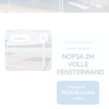
Angebot!
2050020002049
Volles Fenster
NOPSA 2M
VOLLE
FENSTERWAND
Aktueller
Ursprüngl
Preis
Preis
79,00
€
Ist:
War:
69,00
€
(
54,98
€
69,00 €.
79,00 €
+ Alv )
Nopsa