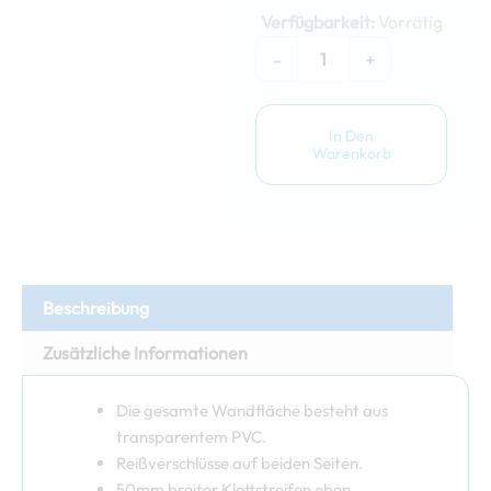
2m
Verfügbarkeit:
Vorrätig
volle
Fensterwand
-
+
Menge
In Den
Warenkorb
Beschreibung
Zusätzliche Informationen
Die gesamte Wandfläche besteht aus
transparentem PVC.
Reißverschlüsse auf beiden Seiten.
50mm breiter Klettstreifen oben.