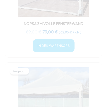
NOPSA 3M VOLLE FENSTERWAND
89,00
€
79,00
€
(
62,95
€
+ alv )
IN DEN WARENKORB
Ursprünglicher
Aktueller
Preis
Preis
Angebot!
Angebot!
war:
ist:
99,00 €
85,00 €.