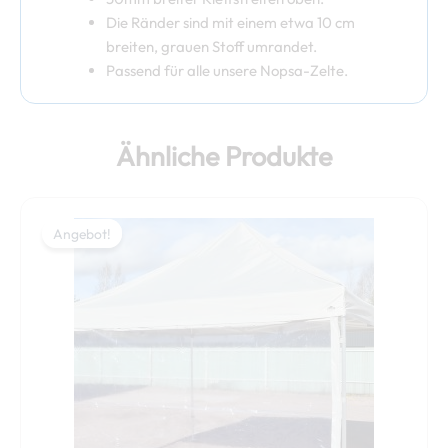
Die Ränder sind mit einem etwa 10 cm
breiten, grauen Stoff umrandet.
Passend für alle unsere Nopsa-Zelte.
Ähnliche Produkte
Ursprünglicher
Aktueller
Preis
Preis
Angebot!
Angebot!
war:
ist:
89,00 €
79,00 €.