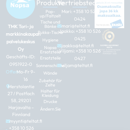
Produkte
Vertriebsteam
Mari:
+358 10 526
Pop-
up/Faltzelt
0424
Tische und
mari@teltat.fi
TMK Tori- ja
Bänke
Jaakko:
+358 10 526
Pukka-Tische
markkinakaupan
0425
Hygiene
palvelukeskus
jaakko@teltat.fi
Nopsa
Oy
Viljami:
+358 10 526
Ersatzteile
Geschäfts-ID:
Ersatzteile
0427
0951922-0
viljam@teltat.fi
Sonnenschirme
Offen:
Mo-Fr 9-
Wände
16
Zubehör für
Zelte
Merstolantie
Halter für
27 / Postfach
Kleidung
58, 29201
Drucke
Harjavalta –
Ändern Sie
Finnland
myynti@teltat.fi
+358 10 526