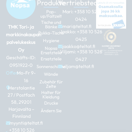
Produkte
Vertriebsteam
Mari:
+358 10 526
Pop-
up/Faltzelt
0424
Tische und
mari@teltat.fi
TMK Tori- ja
Bänke
Jaakko:
+358 10 526
Pukka-Tische
markkinakaupan
0425
Hygiene
palvelukeskus
jaakko@teltat.fi
Nopsa
Oy
Viljami:
+358 10 526
Ersatzteile
Geschäfts-ID:
Ersatzteile
0427
0951922-0
viljam@teltat.fi
Sonnenschirme
Offen:
Mo-Fr 9-
Wände
16
Zubehör für
Zelte
Merstolantie
Halter für
27 / Postfach
Kleidung
58, 29201
Drucke
Harjavalta –
Ändern Sie
Finnland
myynti@teltat.fi
+358 10 526