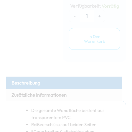
4m
Verfügbarkeit:
Vorrätig
volle
Fensterwand
-
+
Menge
In Den
Warenkorb
Beschreibung
Zusätzliche Informationen
Die gesamte Wandfläche besteht aus
transparentem PVC.
Reißverschlüsse auf beiden Seiten.
50mm breiter Klettstreifen oben.