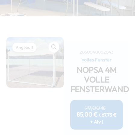
Angebot!
2050040002043
Volles Fenster
NOPSA 4M
VOLLE
FENSTERWAND
Aktueller
Ursprüngl
Preis
Preis
99,00
€
Ist:
War:
85,00
€
(
67,73
€
85,00 €.
99,00 €
+ Alv )
Nopsa