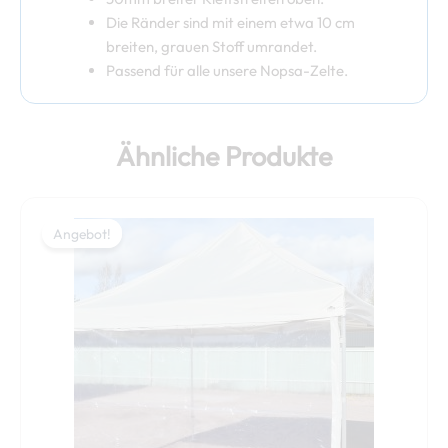
Die Ränder sind mit einem etwa 10 cm
breiten, grauen Stoff umrandet.
Passend für alle unsere Nopsa-Zelte.
Ähnliche Produkte
Ursprünglicher
Aktueller
Preis
Preis
Angebot!
Angebot!
war:
ist:
79,00 €
69,00 €.