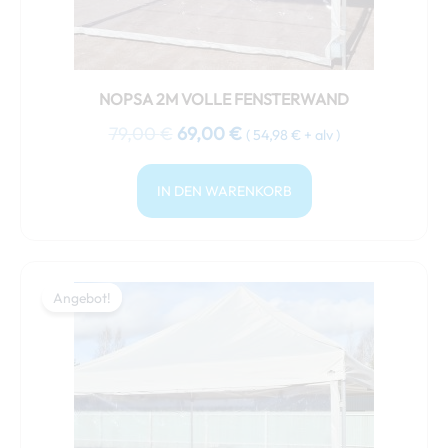
NOPSA 2M VOLLE FENSTERWAND
79,00
€
69,00
€
(
54,98
€
+ alv )
IN DEN WARENKORB
Ursprünglicher
Aktueller
Preis
Preis
Angebot!
Angebot!
war:
ist:
89,00 €
79,00 €.