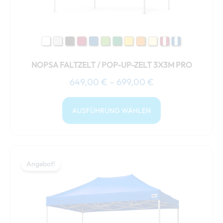
können
auf
der
Produktseite
gewählt
NOPSA FALTZELT / POP-UP-ZELT 3X3M PRO
werden
649,00
€
–
699,00
€
AUSFÜHRUNG WÄHLEN
Preisspanne:
Dieses
799,00 €
Angebot!
Angebot!
Produkt
bis
weist
854,00 €
mehrere
Varianten
auf.