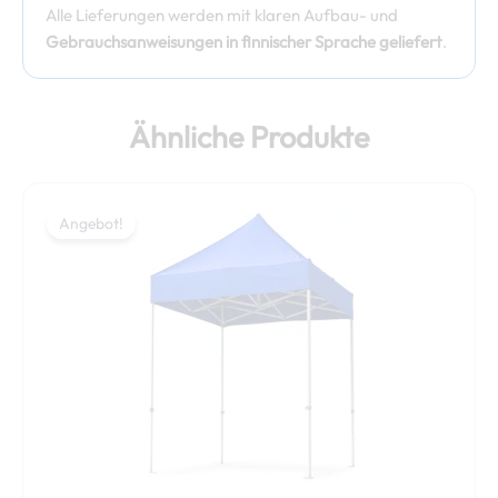
Alle Lieferungen werden mit klaren Aufbau- und
Gebrauchsanweisungen in finnischer Sprache geliefert
.
Ähnliche Produkte
Preisspanne:
Dieses
549,00 €
Angebot!
Angebot!
Produkt
bis
weist
569,00 €
mehrere
Varianten
auf.
Die
Optionen
können
auf
der