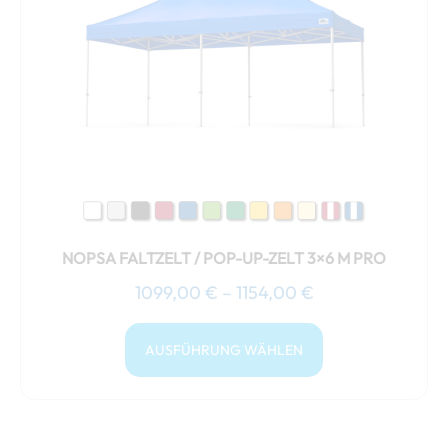
Varianten
auf.
Die
Optionen
können
auf
der
Produktseite
gewählt
NOPSA FALTZELT / POP-UP-ZELT 3×6 M PRO
werden
1099,00
€
–
1154,00
€
AUSFÜHRUNG WÄHLEN