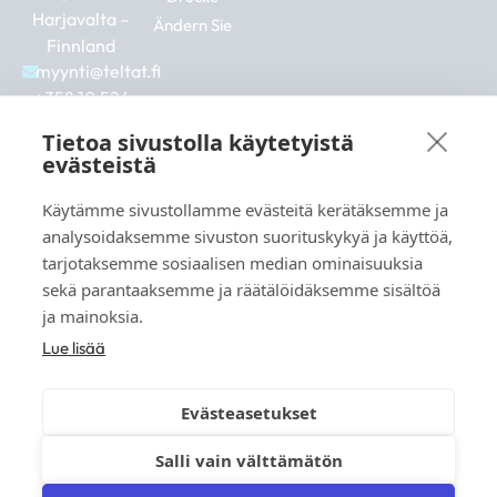
Harjavalta –
Ändern Sie
Finnland
myynti@teltat.fi
+358 10 526
0422
Tietoa sivustolla käytetyistä
F
I
L
evästeistä
a
n
i
c
s
n
Käytämme sivustollamme evästeitä kerätäksemme ja
e
t
k
b
a
e
analysoidaksemme sivuston suorituskykyä ja käyttöä,
Siehe auch:
o
g
d
tarjotaksemme sosiaalisen median ominaisuuksia
markkina.net
o
r
i
sekä parantaaksemme ja räätälöidäksemme sisältöä
k
a
n
grillikeskus.fi
ja mainoksia.
m
vaunukeskus.fi
Lue lisää
Evästeasetukset
Salli vain välttämätön
© 2026 teltat.fi – TMK Tori- ja markkinakaupan