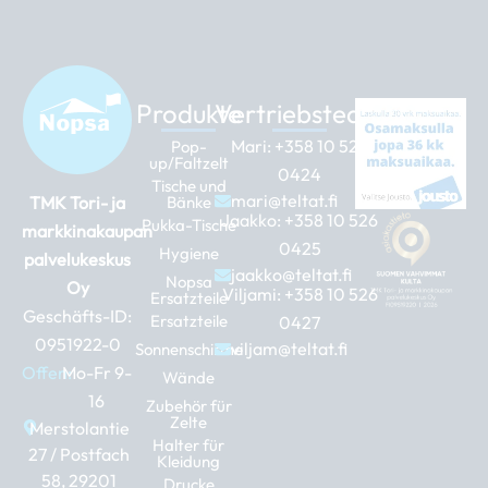
Produkte
Vertriebsteam
Mari:
+358 10 526
Pop-
up/Faltzelt
0424
Tische und
mari@teltat.fi
TMK Tori- ja
Bänke
Jaakko:
+358 10 526
Pukka-Tische
markkinakaupan
0425
Hygiene
palvelukeskus
jaakko@teltat.fi
Nopsa
Oy
Viljami:
+358 10 526
Ersatzteile
Geschäfts-ID:
Ersatzteile
0427
0951922-0
viljam@teltat.fi
Sonnenschirme
Offen:
Mo-Fr 9-
Wände
16
Zubehör für
Zelte
Merstolantie
Halter für
27 / Postfach
Kleidung
58, 29201
Drucke