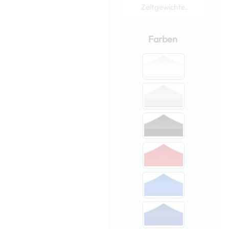
Zeltgewichte.
Nopsa
Faltzelt
Farben
/
Pop-
up-
Zelt
4x4
m
Pro
Menge