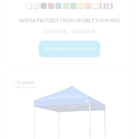
Produktseite
gewählt
NOPSA FALTZELT / POP-UP-ZELT 2×2 M PRO
werden
549,00
€
–
569,00
€
AUSFÜHRUNG WÄHLEN
Preisspanne:
Dieses
649,00 €
Angebot!
Angebot!
Produkt
bis
weist
699,00 €
mehrere
Varianten
auf.
Die
Optionen