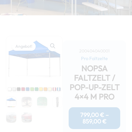
Angebot!
200404040001
Pro Faltzelte
NOPSA
FALTZELT /
POP-UP-ZELT
4×4 M PRO
Preisspan
799,00 €
799,00
€
–
Bis
859,00
€
859,00 €