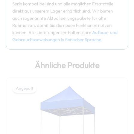
Serie kompatibel sind und alle möglichen Ersatzteile
direkt aus unserem Lager erhältlich sind. Wir bieten
auch sogenannte Aktualisierungspakete für alte
Rahmen an, damit Sie die neuen Funktionen nutzen
können. Alle Lieferungen enthalten klare
Aufbau- und
Gebrauchsanweisungen in finnischer Sprache.
Ähnliche Produkte
Preisspanne:
Dieses
549,00 €
Angebot!
Angebot!
Produkt
bis
weist
569,00 €
mehrere
Varianten
auf.
Die