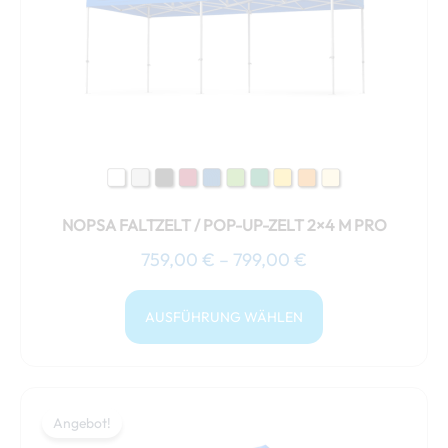
auf.
Die
Optionen
können
auf
der
Produktseite
gewählt
NOPSA FALTZELT / POP-UP-ZELT 2×4 M PRO
werden
759,00
€
–
799,00
€
AUSFÜHRUNG WÄHLEN
Preisspanne:
Dieses
799,00 €
Angebot!
Angebot!
Produkt
bis