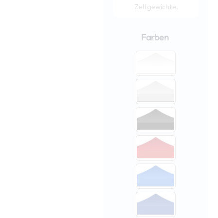
Zeltgewichte.
Nopsa
Faltzelt
Farben
/
Pop-
up-
Zelt
3x3m
Pro
Menge