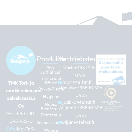
Produkte
Vertriebsteam
Mari:
+358 10 526
Pop-
up/Faltzelt
0424
Tische und
mari@teltat.fi
TMK Tori- ja
Bänke
Jaakko:
+358 10 526
Pukka-Tische
markkinakaupan
0425
Hygiene
palvelukeskus
jaakko@teltat.fi
Nopsa
Oy
Viljami:
+358 10 526
Ersatzteile
Geschäfts-ID:
Ersatzteile
0427
0951922-0
viljam@teltat.fi
Sonnenschirme
Offen:
Mo-Fr 9-
Wände