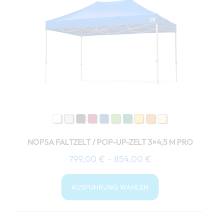
weist
854,00 €
mehrere
Varianten
auf.
Die
Optionen
können
auf
der
Produktseite
gewählt
NOPSA FALTZELT / POP-UP-ZELT 3×4,5 M PRO
werden
799,00
€
–
854,00
€
AUSFÜHRUNG WÄHLEN