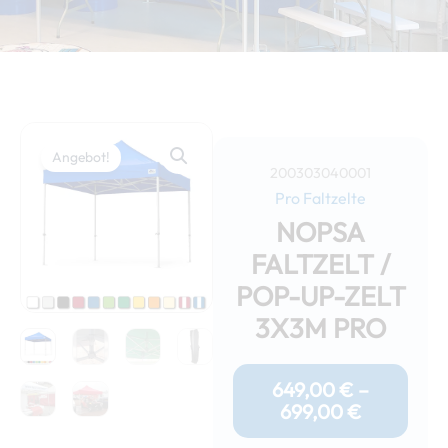
Angebot!
200303040001
Pro Faltzelte
NOPSA
FALTZELT /
POP-UP-ZELT
3X3M PRO
Preisspan
649,00 €
649,00
€
–
Bis
699,00
€
699,00 €