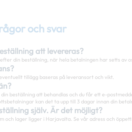
frågor och svar
eställning att levereras?
fter din beställning, när hela betalningen har setts av os
ans?
ventuellt tillägg baseras på leveransort och vikt.
 än?
 din beställning att behandlas och du får ett e-postmed
sbetalningar kan det ta upp till 3 dagar innan din betaln
tällning själv. Är det möjligt?
om och lager ligger i Harjavalta. Se vår adress och öppett