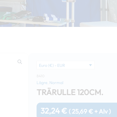
Euro (€) - EUR
8410
Lägre
Normal
,
TRÄRULLE 120CM.
32,24
€
(
25,69
€
+ Alv )