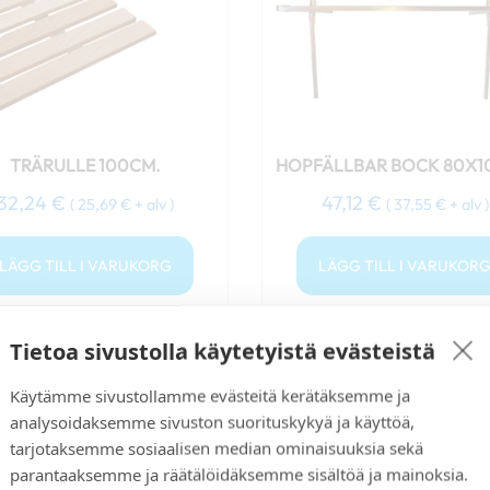
TRÄRULLE 100CM.
HOPFÄLLBAR BOCK 80X
32,24
€
47,12
€
(
25,69
€
+ alv )
(
37,55
€
+ alv )
LÄGG TILL I VARUKORG
LÄGG TILL I VARUKOR
Tietoa sivustolla käytetyistä evästeistä
Käytämme sivustollamme evästeitä kerätäksemme ja
analysoidaksemme sivuston suorituskykyä ja käyttöä,
tarjotaksemme sosiaalisen median ominaisuuksia sekä
parantaaksemme ja räätälöidäksemme sisältöä ja mainoksia.