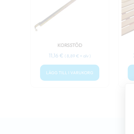
KORSSTÖD
11,16
€
(
8,89
€
+ alv )
LÄGG TILL I VARUKORG