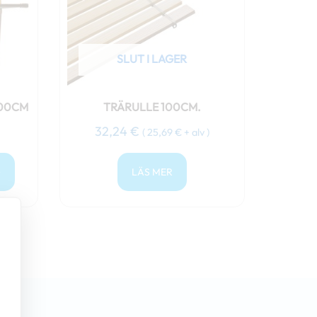
SLUT I LAGER
100CM
TRÄRULLE 100CM.
32,24
€
(
25,69
€
+ alv )
G
LÄS MER