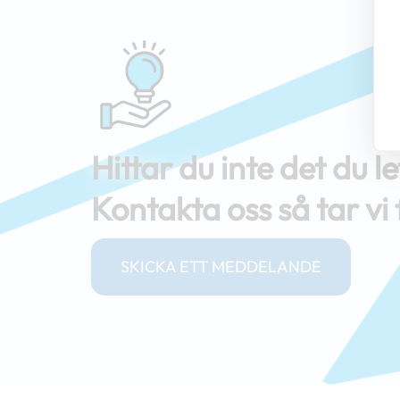
Hittar du inte det du le
Kontakta oss så tar v
SKICKA ETT MEDDELANDE