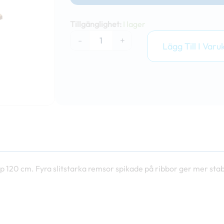
Trärulle
120cm.
Tillgänglighet:
I lager
mängd
-
+
Lägg Till I Varu
up 120 cm. Fyra slitstarka remsor spikade på ribbor ger mer stabi