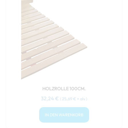
HOLZROLLE 100CM.
32,24
€
(
25,69
€
+ alv )
IN DEN WARENKORB