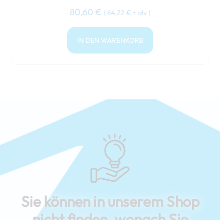
80,60
€
(
64,22
€
+ alv )
IN DEN WARENKORB
Sie können in unserem Shop
nicht finden, wonach Sie