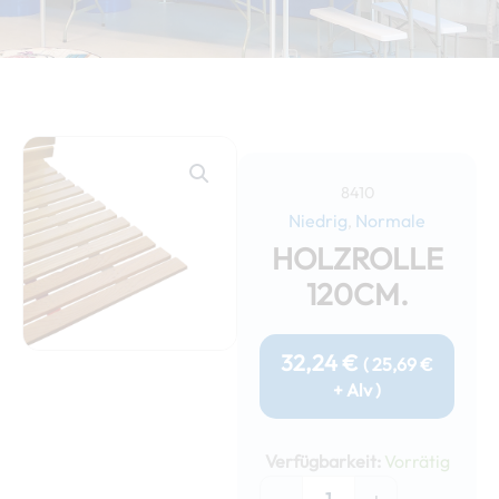
8410
Niedrig
Normale
,
HOLZROLLE
120CM.
32,24
€
(
25,69
€
+ Alv )
Holzrolle
120cm.
Verfügbarkeit:
Vorrätig
Menge