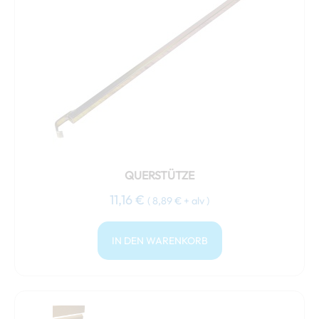
QUERSTÜTZE
11,16
€
(
8,89
€
+ alv )
IN DEN WARENKORB