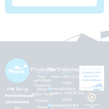
Produkte
Vertriebsteam
Mari:
+358 10 526
Pop-
up/Faltzelt
0424
Tische und
mari@teltat.fi
TMK Tori- ja
Bänke
Jaakko:
+358 10 526
Pukka-Tische
markkinakaupan
0425
Hygiene
palvelukeskus
jaakko@teltat.fi
Nopsa
Oy