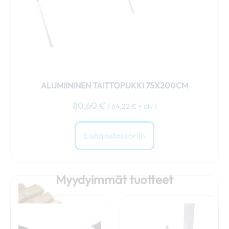
ALUMIININEN TAITTOPUKKI 75X200CM
80,60
€
(
64,22
€
+ alv )
Lisää ostoskoriin
Myydyimmät tuotteet