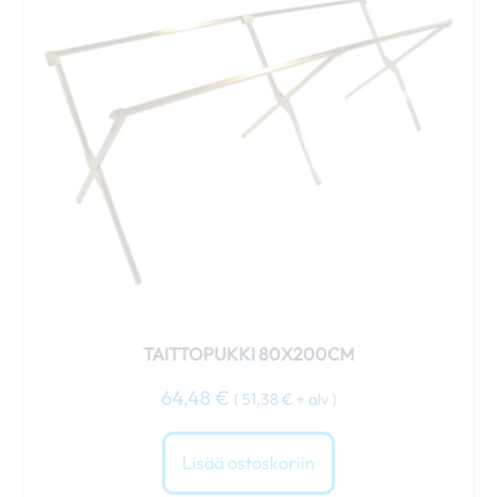
TAITTOPUKKI 80X200CM
64,48
€
(
51,38
€
+ alv )
Lisää ostoskoriin