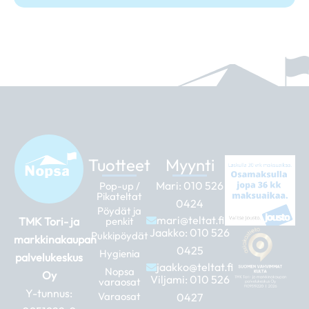
Tuotteet
Myynti
Mari:
010 526
Pop-up /
Pikateltat
0424
Pöydät ja
mari@teltat.fi
TMK Tori- ja
penkit
Jaakko:
010 526
Pukkipöydät
markkinakaupan
0425
Hygienia
palvelukeskus
jaakko@teltat.fi
Nopsa
Oy
Viljami:
010 526
varaosat
Y-tunnus:
Varaosat
0427