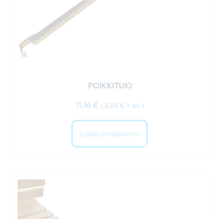
POIKKITUKI
11,16
€
(
8,89
€
+ alv )
Lisää ostoskoriin