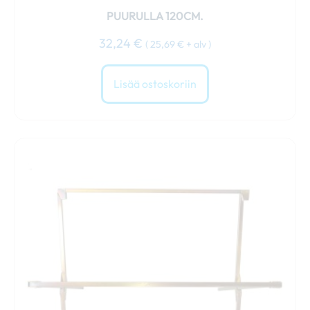
PUURULLA 120CM.
32,24
€
(
25,69
€
+ alv )
Lisää ostoskoriin