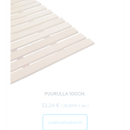
PUURULLA 100CM.
32,24
€
(
25,69
€
+ alv )
Lisää ostoskoriin