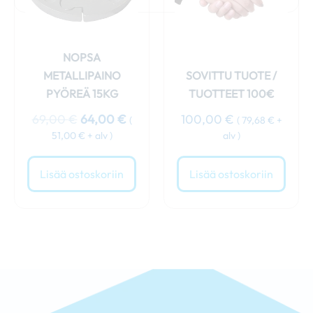
NOPSA
METALLIPAINO
SOVITTU TUOTE /
PYÖREÄ 15KG
TUOTTEET 100€
69,00
€
64,00
€
100,00
€
(
(
79,68
€
+
51,00
€
+ alv )
alv )
Lisää ostoskoriin
Lisää ostoskoriin