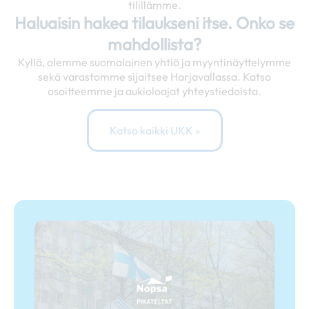
tilillämme.
Haluaisin hakea tilaukseni itse. Onko se
mahdollista?
Kyllä, olemme suomalainen yhtiö ja myyntinäyttelymme
sekä varastomme sijaitsee Harjavallassa. Katso
osoitteemme ja aukioloajat yhteystiedoista.
Katso kaikki UKK »