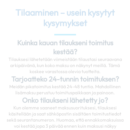
Tilaaminen – usein kysytyt
kysymykset
Kuinka kauan tilaukseni toimitus
kestää?
Tilauksesi lähetetään viimeistään tilaustasi seuraavana
arkipäivänä, kun koko maksu on näkynyt meillä. Tämä
koskee varastossa olevia tuotteita.
Tarjoatteko 24-tunnin toimituksen?
Meidän pikatoimitus kestää 24-48 tuntia. Mahdollinen
lisämaksu perustuu toimituspaikkaan ja painoon.
Onko tilaukseni lähetetty jo?
Kun olemme saaneet maksusuorituksesi, tilauksesi
käsitellään ja saat sähköpostin sisältäen toimitustiedot
sekä seurantanumeron. Huomaa, että ennakkomaksuissa
voi kestää jopa 3 päivää ennen kuin maksusi näkyy