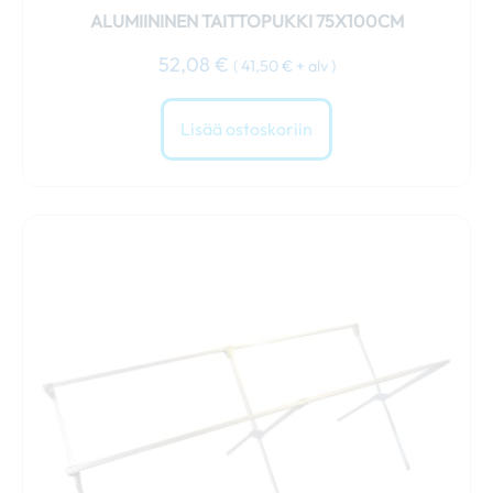
ALUMIININEN TAITTOPUKKI 75X100CM
52,08
€
(
41,50
€
+ alv )
Lisää ostoskoriin