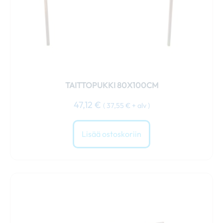
TAITTOPUKKI 80X100CM
47,12
€
(
37,55
€
+ alv )
Lisää ostoskoriin