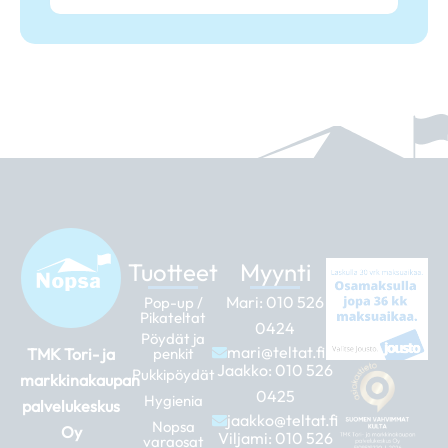
Tuotteet
Myynti
Mari:
010 526
Pop-up /
Pikateltat
0424
Pöydät ja
mari@teltat.fi
TMK Tori- ja
penkit
Jaakko:
010 526
Pukkipöydät
markkinakaupan
0425
Hygienia
palvelukeskus
jaakko@teltat.fi
Nopsa
Oy
Viljami:
010 526
varaosat