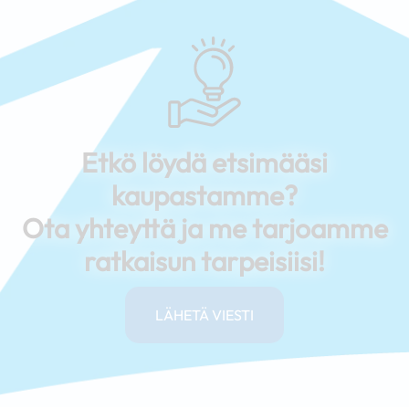
Etkö löydä etsimääsi
kaupastamme?
Ota yhteyttä ja me tarjoamme
ratkaisun tarpeisiisi!
LÄHETÄ VIESTI