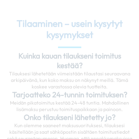
Tilaaminen – usein kysytyt
kysymykset
Kuinka kauan tilaukseni toimitus
kestää?
Tilauksesi lähetetään viimeistään tilaustasi seuraavana
arkipäivänä, kun koko maksu on näkynyt meillä. Tämä
koskee varastossa olevia tuotteita.
Tarjoatteko 24-tunnin toimituksen?
Meidän pikatoimitus kestää 24-48 tuntia. Mahdollinen
lisämaksu perustuu toimituspaikkaan ja painoon.
Onko tilaukseni lähetetty jo?
Kun olemme saaneet maksusuorituksesi, tilauksesi
käsitellään ja saat sähköpostin sisältäen toimitustiedot
sekä seurantanumeron. Huomaa, että ennakkomaksuissa