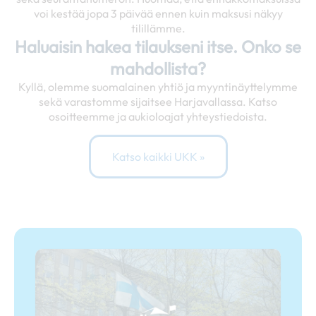
voi kestää jopa 3 päivää ennen kuin maksusi näkyy
tilillämme.
Haluaisin hakea tilaukseni itse. Onko se
mahdollista?
Kyllä, olemme suomalainen yhtiö ja myyntinäyttelymme
sekä varastomme sijaitsee Harjavallassa. Katso
osoitteemme ja aukioloajat yhteystiedoista.
Katso kaikki UKK »