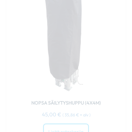
NOPSA SÄILYTYSHUPPU (4X4M)
45,00
€
(
35,86
€
+ alv )
Lisää ostoskoriin