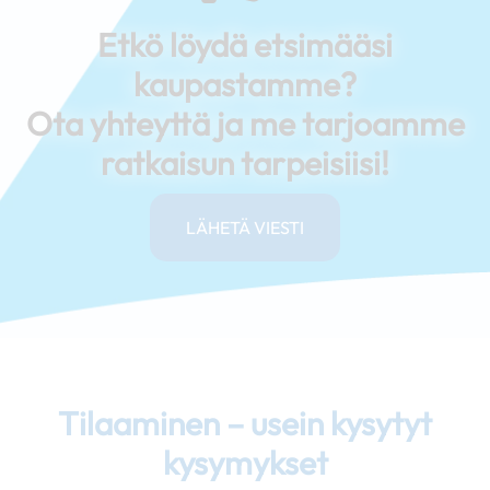
Etkö löydä etsimääsi
kaupastamme?
Ota yhteyttä ja me tarjoamme
ratkaisun tarpeisiisi!
LÄHETÄ VIESTI
Tilaaminen – usein kysytyt
kysymykset