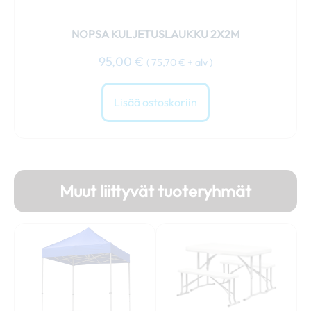
NOPSA KULJETUSLAUKKU 2X2M
95,00
€
(
75,70
€
+ alv )
Lisää ostoskoriin
Muut liittyvät tuoteryhmät