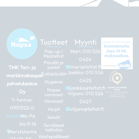
Tuotteet
Myynti
Mari:
010 526
Pop-up /
Pikateltat
0424
Pöydät ja
mari@teltat.fi
TMK Tori- ja
penkit
Jaakko:
010 526
Pukkipöydät
markkinakaupan
0425
Hygienia
palvelukeskus
jaakko@teltat.fi
Nopsa
Oy
Viljami:
010 526
varaosat
Y-tunnus:
Varaosat
0427
0951922-0
viljam@teltat.fi
Varjot
Avoinna:
Ma-Pe
Seinät
klo 9-16
Tarvikkeet
telttoihin
Merstolantie
Vaatepidikkeet