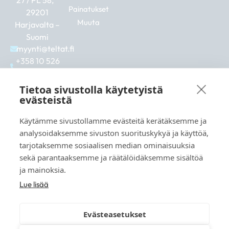
27 / PL 58,
Painatukset
29201
Muuta
Harjavalta –
Suomi
myynti@teltat.fi
+358 10 526
0422
F
I
L
Tietoa sivustolla käytetyistä
a
n
i
evästeistä
c
s
n
e
t
k
Käytämme sivustollamme evästeitä kerätäksemme ja
b
a
e
Katso myös:
analysoidaksemme sivuston suorituskykyä ja käyttöä,
o
g
d
markkina.net
o
r
i
tarjotaksemme sosiaalisen median ominaisuuksia
k
a
n
grillikeskus.fi
sekä parantaaksemme ja räätälöidäksemme sisältöä
m
vaunukeskus.fi
ja mainoksia.
Lue lisää
Evästeasetukset