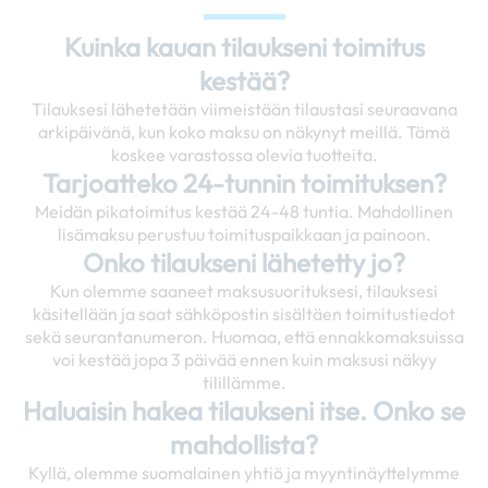
Kuinka kauan tilaukseni toimitus
kestää?
Tilauksesi lähetetään viimeistään tilaustasi seuraavana
arkipäivänä, kun koko maksu on näkynyt meillä. Tämä
koskee varastossa olevia tuotteita.
Tarjoatteko 24-tunnin toimituksen?
Meidän pikatoimitus kestää 24-48 tuntia. Mahdollinen
lisämaksu perustuu toimituspaikkaan ja painoon.
Onko tilaukseni lähetetty jo?
Kun olemme saaneet maksusuorituksesi, tilauksesi
käsitellään ja saat sähköpostin sisältäen toimitustiedot
sekä seurantanumeron. Huomaa, että ennakkomaksuissa
voi kestää jopa 3 päivää ennen kuin maksusi näkyy
tilillämme.
Haluaisin hakea tilaukseni itse. Onko se
mahdollista?
Kyllä, olemme suomalainen yhtiö ja myyntinäyttelymme