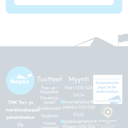
Tuotteet
Myynti
Mari:
010 526
Pop-up /
Pikateltat
0424
Pöydät ja
mari@teltat.fi
TMK Tori- ja
penkit
Jaakko:
010 526
Pukkipöydät
markkinakaupan
0425
Hygienia
palvelukeskus
jaakko@teltat.fi
Nopsa
Oy
Viljami:
010 526
varaosat